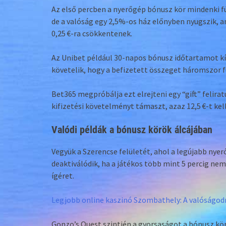
Az első percben a nyerőgép bónusz kör mindenki fü
de a valóság egy 2,5%-os ház előnyben nyugszik, am
0,25 €-ra csökkentenek.
Az Unibet például 30‑napos bónusz időtartamot kíná
követelik, hogy a befizetett összeget háromszor fú
Bet365 megpróbálja ezt elrejteni egy “gift” felir
kifizetési követelményt támaszt, azaz 12,5 €-t ke
Valódi példák a bónusz körök álcájában
Vegyük a Szerencse felületét, ahol a legújabb nyer
deaktiválódik, ha a játékos több mint 5 percig ne
ígéret.
Legjobb online kaszinó Szombathely: A valóságod
Gonzo’s Quest szintjén a gyorsaságot a bónusz körö