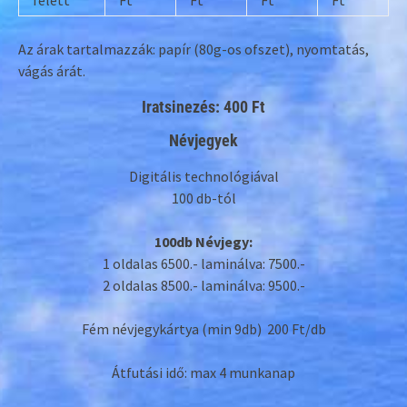
felett
Ft
Ft
Ft
Ft
Az árak tartalmazzák: papír (80g-os ofszet), nyomtatás,
vágás árát.
Iratsinezés: 400 Ft
Névjegyek
Digitális technológiával
100 db-tól
100db Névjegy:
1 oldalas 6500.- laminálva: 7500.-
2 oldalas 8500.- laminálva: 9500.-
Fém névjegykártya (min 9db) 200 Ft/db
Átfutási idő: max 4 munkanap