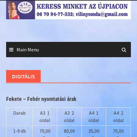
Skip
to
content
Main Menu
DIGITÁLIS
Fekete – Fehér nyomtatási árak
Darab
A3 1
A3 2
A4 1
A4 2
oldal
oldal
oldal
oldal
1-9 db
70,00
80,00
35,00
70,00