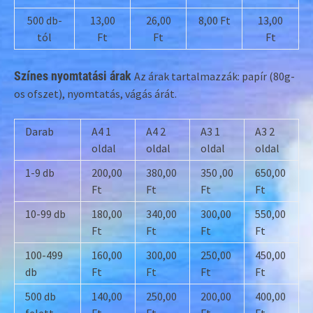
500 db-
13,00
26,00
8,00 Ft
13,00
tól
Ft
Ft
Ft
Színes nyomtatási árak
Az árak tartalmazzák: papír (80g-
os ofszet), nyomtatás, vágás árát.
Darab
A4 1
A4 2
A3 1
A3 2
oldal
oldal
oldal
oldal
1-9 db
200,00
380,00
350 ,00
650,00
Ft
Ft
Ft
Ft
10-99 db
180,00
340,00
300,00
550,00
Ft
Ft
Ft
Ft
100-499
160,00
300,00
250,00
450,00
db
Ft
Ft
Ft
Ft
500 db
140,00
250,00
200,00
400,00