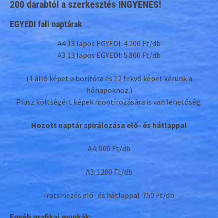
200 darabtól a szerkesztés INGYENES!
EGYEDI fali naptárak
A4 13 lapos EGYEDI: 4.200 Ft/db
A3 13 lapos EGYEDI: 5.800 Ft/db
(1 álló képet a borítóra és 12 fekvő képet kérünk a
hónapokhoz.)
Plusz költségért képek montírozására is van lehetőség.
Hozott naptár spirálozása elő- és hátlappal
A4: 900 Ft/db
A3: 1200 Ft/db
Iratsinezés elő- és hátlappal 750 Ft/db
Egyéb grafikai munkák: