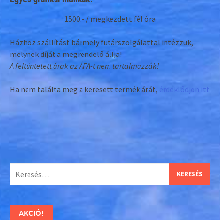
1500.- / megkezdett fél óra
Házhoz szállítást bármely futárszolgálattal intézzük,
melynek díját a megrendelő állja!
A feltüntetett árak az ÁFA-t nem tartalmazzák!
Ha nem találta meg a keresett termék árát,
érdeklődjön itt
Keresés:
AKCIÓ!