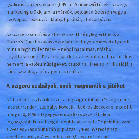
gyakorisága lecsökken 0,045‑re. A növekvő tétek csak egy
marketing trükk, ami a márkák, például a Betsson vagy a
LeoVegas, “exkluzív” klubját próbálja felturbózni.
Az összehasonlítás a slotokhoz itt tényleg érthető: a
Gonzo’s Quest szakaszokra bontott nyereményei olyanok,
mint a high roller tétek – néhol hatalmas, máshol
egyáltalán nem. De a blackjack-hoz hasonlóan, ha a játékos
nem érti a valószínűségeket, csupán a „free spin” illúziójára
támaszkodik, a pénz gyorsan elúszik.
A szigorú szabályok, amik megmentik a játékot
A blackjack asztalok közül a legszigorúbbak a “single deck,
late surrender” szabályt követik. Itt 6‑os deckeknél a profit
margin 0,34 % a legegyszerűbb 8‑as decknél, de a
legnagyobb különbség a “double after split” opcióban van:
a 2‑es és 3‑as split után duplázás 1,4‑es nyereséghez
vezethet, míg a 7‑es split csak 0,9‑es profitot ad.