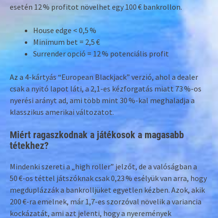
esetén 12 % profitot növelhet egy 100 € bankrollon.
House edge < 0,5 %
Minimum bet = 2,5 €
Surrender opció = 12 % potenciális profit
Az a 4‑kártyás “European Blackjack” verzió, ahol a dealer
csak a nyitó lapot láti, a 2,1‑es kézforgatás miatt 73 %-os
nyerési arányt ad, ami több mint 30 %‑kal meghaladja a
klasszikus amerikai változatot.
Miért ragaszkodnak a játékosok a magasabb
tétekhez?
Mindenki szereti a „high roller” jelzőt, de a valóságban a
50 €-os téttel játszóknak csak 0,23 % esélyük van arra, hogy
megduplázzák a bankrolljüket egyetlen kézben. Azok, akik
200 €-ra emelnek, már 1,7‑es szorzóval növelik a variancia
kockázatát, ami azt jelenti, hogy a nyeremények