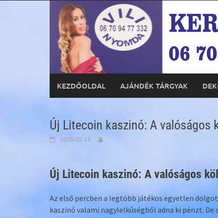
Skip
to
content
KEZDŐOLDAL
AJÁNDÉK TÁRGYAK
DEK
Új Litecoin kaszinó: A valóságos
2026-05-18
Új Litecoin kaszinó: A valóságos k
Az első percben a legtöbb játékos egyetlen dolgot 
kaszinó valami nagylelkűségből adna ki pénzt. De a