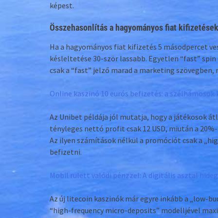
képest.
Összehasonlítás a hagyományos fiat kifizetése
Ha a hagyományos fiat kifizetés 5 másodpercet ves
késleltetése 30‑ször lassabb. Egyetlen “fast” spin
csak a “fast” jelző marad a marketing szövegben, 
Online kaszinó 10 eurós befizetés: a szélhámosok
Az Unibet példája jól mutatja, hogy a játékosok át
tényleges nettó profit csak 12 USD, miután a 20%-o
Az ilyen számítások nélkül a promóciót csak a „high
befizetni.
Mobil rulett valódi pénzzel: A digitális asztal hid
Az új litecoin kaszinók már egyre inkább a „low‑b
“high‑frequency micro‑deposits” modelljével maxim