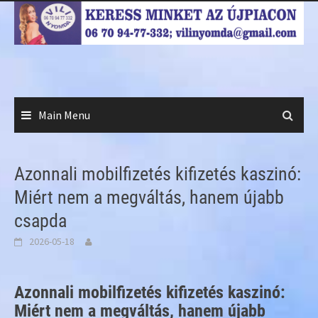
Skip
to
content
Main Menu
Azonnali mobilfizetés kifizetés kaszinó:
Miért nem a megváltás, hanem újabb
csapda
2026-05-18
Azonnali mobilfizetés kifizetés kaszinó:
Miért nem a megváltás, hanem újabb