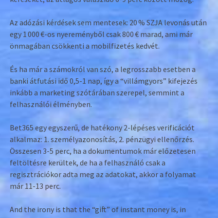
Az adózási kérdések sem mentesek: 20 % SZJA levonás után
egy 1 000 €-os nyereményből csak 800 € marad, ami már
önmagában csökkenti a mobilfizetés kedvét.
És ha már a számokról van szó, a legrosszabb esetben a
banki átfutási idő 0,5‑1 nap, így a “villámgyors” kifejezés
inkább a marketing szótárában szerepel, semmint a
felhasználói élményben.
Bet365 egy egyszerű, de hatékony 2‑lépéses verificációt
alkalmaz: 1. személyazonosítás, 2. pénzügyi ellenőrzés.
Összesen 3‑5 perc, ha a dokumentumok már előzetesen
feltöltésre kerültek, de ha a felhasználó csak a
regisztrációkor adta meg az adatokat, akkor a folyamat
már 11‑13 perc.
And the irony is that the “gift” of instant money is, in