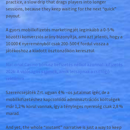
practice, a slow drip that drags players into longer
sessions, because they keep waiting for the next “quick”
payout.
A gyors mobilkifizetés marketingjét leginkább a 0‑5 %
közötti konverziós arány bizonyítja, ami azt jelenti, hogy a
10 000 € nyereményből csak 200‑500 € fordul vissza a
játékoshoz a kiadott ösztönzőkön keresztül.
National Casino bónusz befizetés nélkül azonnali kifizetés
2026: A valóságos számok, amik lecsapnak a csillogó
reklámra
Szerencsejáték Zrt. ugyan 4 % –os jutalmat ígér, de a
mobilkifizetéshez kapcsolódó adminisztrációs költségek
már 1,2 % körül vannak, így a tényleges nyereség csak 2,8 %
marad.
And yet, the whole “instant” narrative is just a way to keep