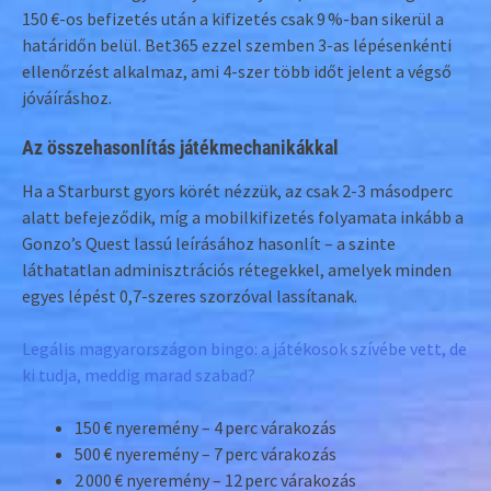
150 €-os befizetés után a kifizetés csak 9 %‑ban sikerül a
határidőn belül. Bet365 ezzel szemben 3‑as lépésenkénti
ellenőrzést alkalmaz, ami 4‑szer több időt jelent a végső
jóváíráshoz.
Az összehasonlítás játékmechanikákkal
Ha a Starburst gyors körét nézzük, az csak 2‑3 másodperc
alatt befejeződik, míg a mobilkifizetés folyamata inkább a
Gonzo’s Quest lassú leírásához hasonlít – a szinte
láthatatlan adminisztrációs rétegekkel, amelyek minden
egyes lépést 0,7‑szeres szorzóval lassítanak.
Legális magyarországon bingo: a játékosok szívébe vett, de
ki tudja, meddig marad szabad?
150 € nyeremény – 4 perc várakozás
500 € nyeremény – 7 perc várakozás
2 000 € nyeremény – 12 perc várakozás