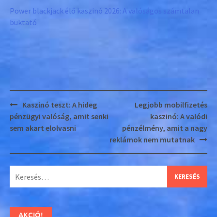
Power blackjack élő kaszinó 2026: A valóságos számtalan
buktató
Post
Kaszinó teszt: A hideg
Legjobb mobilfizetés
navigation
pénzügyi valóság, amit senki
kaszinó: A valódi
sem akart elolvasni
pénzélmény, amit a nagy
reklámok nem mutatnak
Keresés:
AKCIÓ!