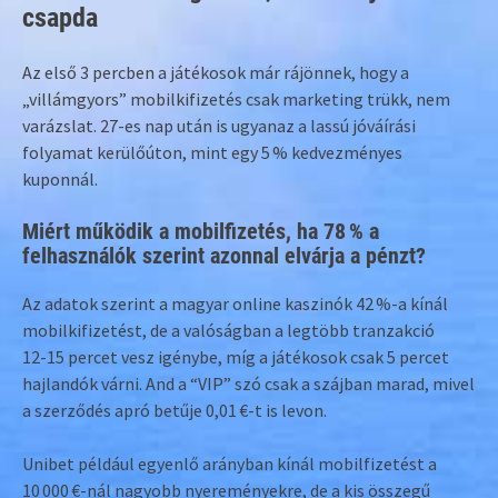
csapda
Az első 3 percben a játékosok már rájönnek, hogy a
„villámgyors” mobilkifizetés csak marketing trükk, nem
varázslat. 27‑es nap után is ugyanaz a lassú jóváírási
folyamat kerülőúton, mint egy 5 % kedvezményes
kuponnál.
Miért működik a mobilfizetés, ha 78 % a
felhasználók szerint azonnal elvárja a pénzt?
Az adatok szerint a magyar online kaszinók 42 %‑a kínál
mobilkifizetést, de a valóságban a legtöbb tranzakció
12‑15 percet vesz igénybe, míg a játékosok csak 5 percet
hajlandók várni. And a “VIP” szó csak a szájban marad, mivel
a szerződés apró betűje 0,01 €‑t is levon.
Unibet például egyenlő arányban kínál mobilfizetést a
10 000 €‑nál nagyobb nyereményekre, de a kis összegű