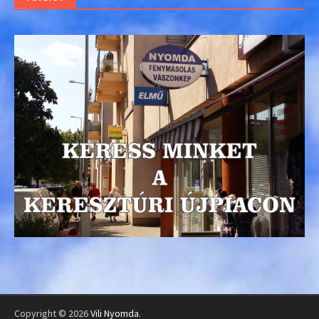
Copyright © 2026
Vili Nyomda
.