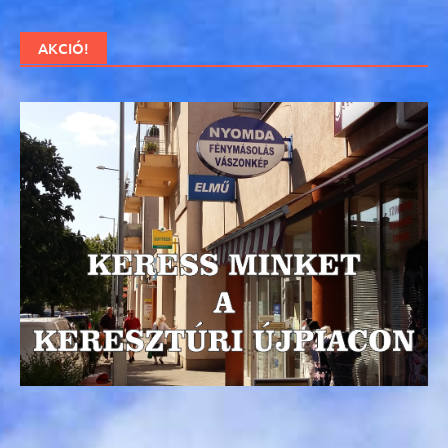
AKCIÓ!