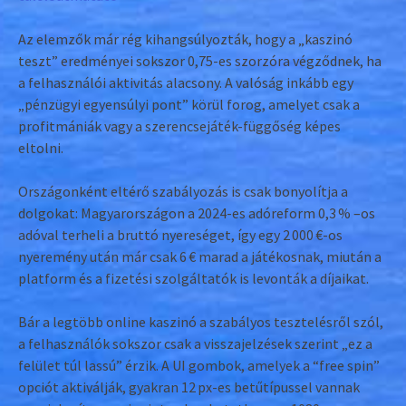
Az elemzők már rég kihangsúlyozták, hogy a „kaszinó
teszt” eredményei sokszor 0,75‑es szorzóra végződnek, ha
a felhasználói aktivitás alacsony. A valóság inkább egy
„pénzügyi egyensúlyi pont” körül forog, amelyet csak a
profitmániák vagy a szerencsejáték-függőség képes
eltolni.
Országonként eltérő szabályozás is csak bonyolítja a
dolgokat: Magyarországon a 2024‑es adóreform 0,3 % –os
adóval terheli a bruttó nyereséget, így egy 2 000 €‑os
nyeremény után már csak 6 € marad a játékosnak, miután a
platform és a fizetési szolgáltatók is levonták a díjaikat.
Bár a legtöbb online kaszinó a szabályos tesztelésről szól,
a felhasználók sokszor csak a visszajelzések szerint „ez a
felület túl lassú” érzik. A UI gombok, amelyek a “free spin”
opciót aktiválják, gyakran 12 px‑es betűtípussel vannak