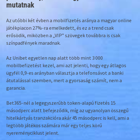
mutatnak
Az utóbbi két évben a mobilfizetés aránya a magyar online
játékpiacon 27%-ra emelkedett, és ez a trend csak
erősödik, miközben a „VIP” szövegek továbbra is csak
színpadfények maradnak.
Az Unibet egyetlen nap alatt több mint 3 000
mobilbefizetést kezel, ami azt jelenti, hogy egy átlagos
ügyfél 0,9‑es arányban választja a telefonsávot a banki
átutalással szemben, mert a gyorsaság számít, nem a
garancia.
Bet365‑nél a legegyszerűbb token‑alapú fizetés 15
másodperc alatt befejeződik, míg az ugyanolyan összegű
hitelkártyás tranzakcióra akár 45 másodperc is kell, ami a
legtöbb játékos számára már egy teljes körű
nyereményciklust jelent.