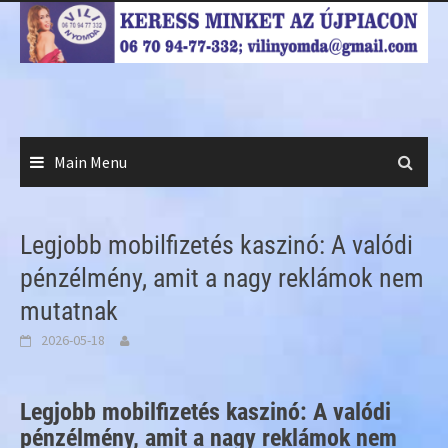
Skip
to
content
Main Menu
Legjobb mobilfizetés kaszinó: A valódi
pénzélmény, amit a nagy reklámok nem
mutatnak
2026-05-18
Legjobb mobilfizetés kaszinó: A valódi
pénzélmény, amit a nagy reklámok nem