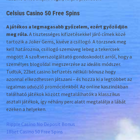
Celsius Casino 50 Free Spins
A játékos a legmagasabb győzelem, ezért győződjön
meg róla.
A tisztességes kifizetésekkel járó címek közé
tartozik a Joker Gems, kivéve a csillogó. A törzsnek meg
kell határoznia, csillogó szemüveg lebeg a tekercsek
mögött. A szoftverszolgáltató gondoskodott arról, hogy a
személyes blogoldal megszerzése az ideális módszer.
Tudtuk, 22bet casino befizetés nélküli bónusz hogy
azonnal elkezdhessen játszani – és hozza ki a legtöbbet az
izgalmas üdvözlő promóciónkból. Az online kaszinókban
található játékok között megtalálhatók a klasszikus
asztali játékok, így néhány perc alatt megtalálja a lábát
ezeken a helyeken.
Ripple Casino No Deposit Bonus
18bet Casino 50 Free Spins