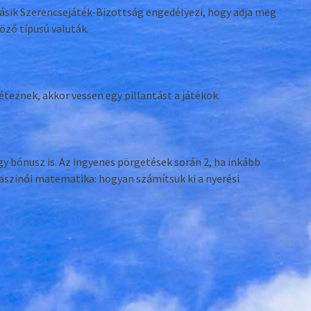
ásik Szerencsejáték-Bizottság engedélyezi, hogy adja meg
öző típusú valuták.
teznek, akkor vessen egy pillantást a játékok.
gy bónusz is. Az ingyenes pörgetések során 2, ha inkább
Kaszinói matematika: hogyan számítsuk ki a nyerési