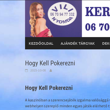
Skip
to
content
KEZDŐOLDAL
AJÁNDÉK TÁRGYAK
DEK
Hogy Kell Pokerezni
2025-10-08
Hogy Kell Pokerezni
A kaszinóban a szerencsejáték izgalma valósággá vá
webhelyen szereplő minden egyes játék elérhető t