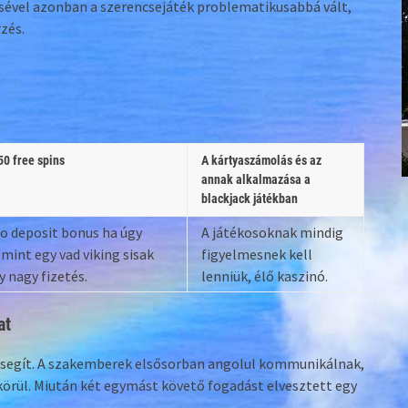
sével azonban a szerencsejáték problematikusabbá vált,
zés.
50 free spins
A kártyaszámolás és az
annak alkalmazása a
blackjack játékban
no deposit bonus ha úgy
A játékosoknak mindig
 mint egy vad viking sisak
figyelmesnek kell
y nagy fizetés.
lenniük, élő kaszinó.
at
t segít. A szakemberek elsősorban angolul kommunikálnak,
körül. Miután két egymást követő fogadást elvesztett egy