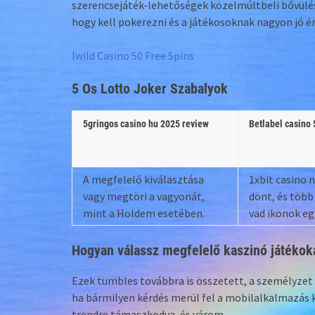
szerencsejáték-lehetőségek közelmúltbeli bővülé
hogy kell pokerezni és a játékosoknak nagyon jó ér
Iwild Casino 50 Free Spins
5 Os Lotto Joker Szabalyok
5gringos casino hu 2025 review
Betlabel casino 
A megfelelő kiválasztása
1xbit casino 
vagy megtöri a vagyonát,
dönt, és több
mint a Holdem esetében.
vad ikonok eg
Hogyan válassz megfelelő kaszinó játékok
Ezek tumbles továbbra is összetett, a személyze
ha bármilyen kérdés merül fel a mobilalkalmazás 
trendre támaszkodva, és várom.