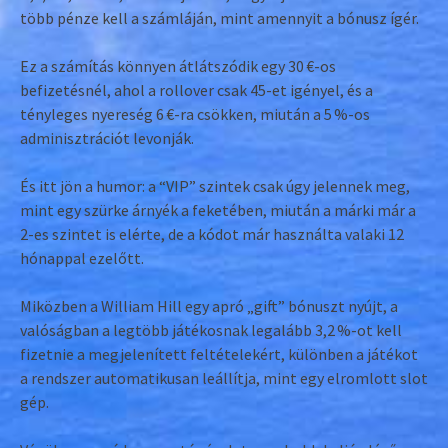
több pénze kell a számláján, mint amennyit a bónusz ígér.
Ez a számítás könnyen átlátszódik egy 30 €‑os
befizetésnél, ahol a rollover csak 45‑et igényel, és a
tényleges nyereség 6 €-ra csökken, miután a 5 %‑os
adminisztrációt levonják.
És itt jön a humor: a “VIP” szintek csak úgy jelennek meg,
mint egy szürke árnyék a feketében, miután a márki már a
2‑es szintet is elérte, de a kódot már használta valaki 12
hónappal ezelőtt.
Miközben a William Hill egy apró „gift” bónuszt nyújt, a
valóságban a legtöbb játékosnak legalább 3,2 %‑ot kell
fizetnie a megjelenített feltételekért, különben a játékot
a rendszer automatikusan leállítja, mint egy elromlott slot
gép.