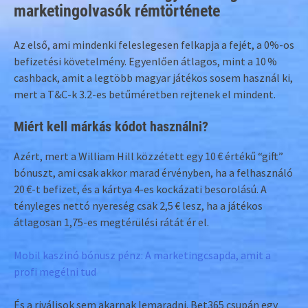
marketingolvasók rémtörténete
Az első, ami mindenki feleslegesen felkapja a fejét, a 0%-os
befizetési követelmény. Egyenlően átlagos, mint a 10 %
cashback, amit a legtöbb magyar játékos sosem használ ki,
mert a T&C‑k 3.2‑es betűméretben rejtenek el mindent.
Miért kell márkás kódot használni?
Azért, mert a William Hill közzétett egy 10 € értékű “gift”
bónuszt, ami csak akkor marad érvényben, ha a felhasználó
20 €-t befizet, és a kártya 4‑es kockázati besorolású. A
tényleges nettó nyereség csak 2,5 € lesz, ha a játékos
átlagosan 1,75‑es megtérülési rátát ér el.
Mobil kaszinó bónusz pénz: A marketingcsapda, amit a
profi megélni tud
És a riválisok sem akarnak lemaradni. Bet365 csupán egy