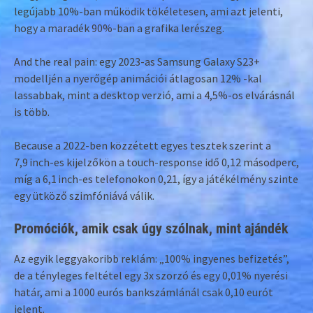
legújabb 10%-ban működik tökéletesen, ami azt jelenti,
hogy a maradék 90%-ban a grafika lerészeg.
And the real pain: egy 2023-as Samsung Galaxy S23+
modelljén a nyerőgép animációi átlagosan 12% -kal
lassabbak, mint a desktop verzió, ami a 4,5%-os elvárásnál
is több.
Because a 2022-ben közzétett egyes tesztek szerint a
7,9 inch-es kijelzőkön a touch‑response idő 0,12 másodperc,
míg a 6,1 inch‑es telefonokon 0,21, így a játékélmény szinte
egy ütköző szimfóniává válik.
Promóciók, amik csak úgy szólnak, mint ajándék
Az egyik leggyakoribb reklám: „100% ingyenes befizetés”,
de a tényleges feltétel egy 3x szorzó és egy 0,01% nyerési
határ, ami a 1000 eurós bankszámlánál csak 0,10 eurót
jelent.