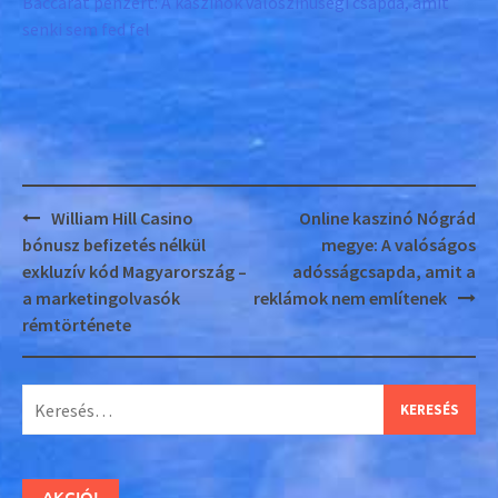
Baccarat pénzért: A kaszinók valószínűségi csapda, amit
senki sem fed fel
Post
William Hill Casino
Online kaszinó Nógrád
navigation
bónusz befizetés nélkül
megye: A valóságos
exkluzív kód Magyarország –
adósságcsapda, amit a
a marketingolvasók
reklámok nem említenek
rémtörténete
Keresés:
AKCIÓ!