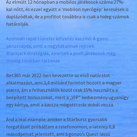
Az elmúlt 12 hónapban a mobilos játékosok száma 27%-
kal nőtt, és ezzel együtt a ‘mobilon nyerőgép’ keresések is
duplázódtak, de a profitot továbbra is csak a hideg számok
határolják.
Azonnali rapid transfer kifizetés kaszinó: A gyors
pénzcsapda, amit a nagyhatalmak rejtnek
Blackjack stratégiák, amelyek a profi játékosok még
mindig titokban tartanak
Bet365 már 2022-ben bevezette az első natív slot
alkalmazást, ami 3,4 milliárd forintot hozott a magyar
piacra, ám a felhasználók közül csak 15% használta a
beépített bonuszokat, mert a „VIP” kedvezmény ugyanúgy
egy kártya, amit a kassza mögötti srác dobál vissza.
And a real example: amikor a Starburst gyorsabb
forgatásait próbáltam a telefonomon, a latency 0,8
másodpercet jelentett, ami a gonzo’s Quest lassú