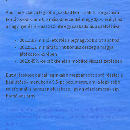
And the kicker: a legtöbb „szabad kör” csak 10 forgatásra
korlátozódik, ami 0,5 másodpercenként egy 0,6% esélyt ad
a nagy nyerésre – azaz szinte egy szabadulás a szalvétával.
2021: 3,7 millió letöltés a legnagyobb slot apphoz
2022: 1,2 milliárd forint bónusz összeg a magyar
játékosok körében
2023: 45%-os csökkenés a mobilos visszafizetésben
But a játékosok által leginkább megbántott apró részlet a
beállítások menüben a 9,5‑pt betűméret, ami a legkisebb
telefonnal is nehezen olvasható, így a győzelem csak egy
homályos árny.
zipcasino bónusz megforgatási feltétel nélkül tartsd meg
a nyereményt HU – A valóságos kalkuláció a marketing
ködön túl