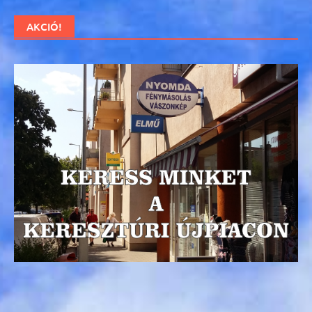
AKCIÓ!