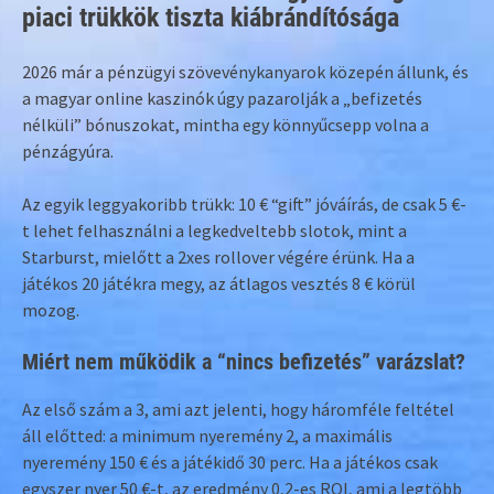
piaci trükkök tiszta kiábrándítósága
2026 már a pénzügyi szövevénykanyarok közepén állunk, és
a magyar online kaszinók úgy pazarolják a „befizetés
nélküli” bónuszokat, mintha egy könnyűcsepp volna a
pénzágyúra.
Az egyik leggyakoribb trükk: 10 € “gift” jóváírás, de csak 5 €-
t lehet felhasználni a legkedveltebb slotok, mint a
Starburst, mielőtt a 2xes rollover végére érünk. Ha a
játékos 20 játékra megy, az átlagos vesztés 8 € körül
mozog.
Miért nem működik a “nincs befizetés” varázslat?
Az első szám a 3, ami azt jelenti, hogy háromféle feltétel
áll előtted: a minimum nyeremény 2, a maximális
nyeremény 150 € és a játékidő 30 perc. Ha a játékos csak
egyszer nyer 50 €-t, az eredmény 0,2‑es ROI, ami a legtöbb