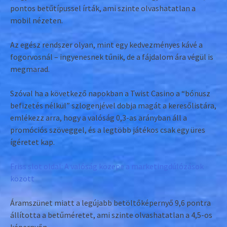
pontos betűtípussel írták, ami szinte olvashatatlan a
mobil nézeten.
Az egész rendszer olyan, mint egy kedvezményes kávé a
fogorvosnál – ingyenesnek tűnik, de a fájdalom ára végül is
megmarad.
Szóval ha a következő napokban a Twist Casino a “bónusz
befizetés nélkül” szlogenjével dobja magát a keresőlistára,
emlékezz arra, hogy a valóság 0,3‑as arányban áll a
promóciós szöveggel, és a legtöbb játékos csak egy üres
ígéretet kap.
Friss slot oldal: A valóság közepe a marketingdúlózások
között
Áramszünet miatt a legújabb betöltőképernyő 9,6 pontra
állította a betűméretet, ami szinte olvashatatlan a 4,5‑os