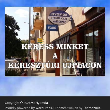
Copyright © 2026
Vili Nyomda
.
Proudly powered by
WordPress
.
|
Theme: Awaken by
ThemezHut
.