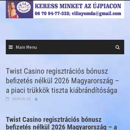
Skip
to
content
Main Menu
Twist Casino regisztrációs bónusz
befizetés nélkül 2026 Magyarország –
a piaci trükkök tiszta kiábrándítósága
2026-05-18
Twist Casino regisztrációs bónusz
befizetés nélkül 2026 Magyarország – a