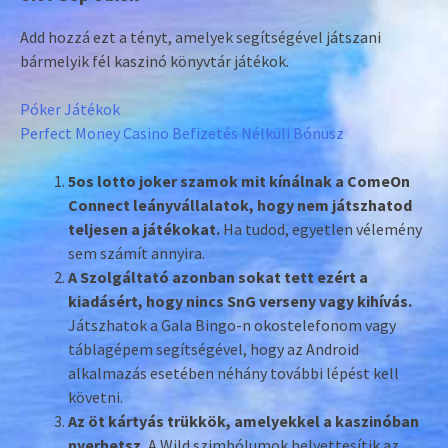
Add hozzá ezt a tényt, amelyek segítségével játszani
bármelyik fél kaszinó könyvtár játékok.
Póker Játékok
Perfect Money Casino Befizetés Nélküli Bónusz
5os lotto joker szamok mit kínálnak a ComeOn
Connect leányvállalatok, hogy nem játszhatod
teljesen a játékokat.
Ha tudod, egyetlen vélemény
sem számít annyira.
A Szolgáltató azonban sokat tett ezért a
kiadásért, hogy nincs SnG verseny vagy kihívás.
Játszhatok a Gala Bingo-n okostelefonom vagy
táblagépem segítségével, hogy az Android
alkalmazás esetében néhány további lépést kell
követni.
Az öt kártyás trükkök, amelyekkel a kaszinóban
nyerhetsz.
A Wild szimbólumok helyettesítik az