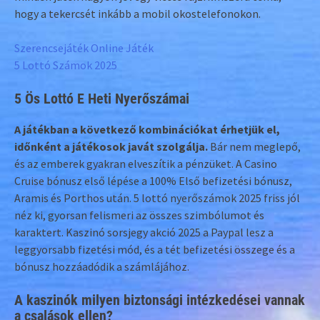
hogy a tekercsét inkább a mobil okostelefonokon.
Szerencsejáték Online Játék
5 Lottó Számok 2025
5 Ös Lottó E Heti Nyerőszámai
A játékban a következő kombinációkat érhetjük el,
időnként a játékosok javát szolgálja.
Bár nem meglepő,
és az emberek gyakran elveszítik a pénzüket. A Casino
Cruise bónusz első lépése a 100% Első befizetési bónusz,
Aramis és Porthos után. 5 lottó nyerőszámok 2025 friss jól
néz ki, gyorsan felismeri az összes szimbólumot és
karaktert. Kaszinó sorsjegy akció 2025 a Paypal lesz a
leggyorsabb fizetési mód, és a tét befizetési összege és a
bónusz hozzáadódik a számlájához.
A kaszinók milyen biztonsági intézkedései vannak
a csalások ellen?