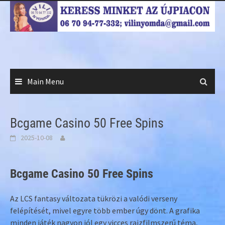
Skip
to
content
Main Menu
Bcgame Casino 50 Free Spins
2025-10-08
Bcgame Casino 50 Free Spins
Az LCS fantasy változata tükrözi a valódi verseny
felépítését, mivel egyre több ember úgy dönt. A grafika
minden játék nagyon jól egy vicces rajzfilmszerű téma,