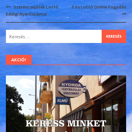
Post
Szerencsejáték Lottó
5 ös Lottó Online Fogadás
navigation
Eddigi Nyerőszámai
Keresés:
AKCIÓ!