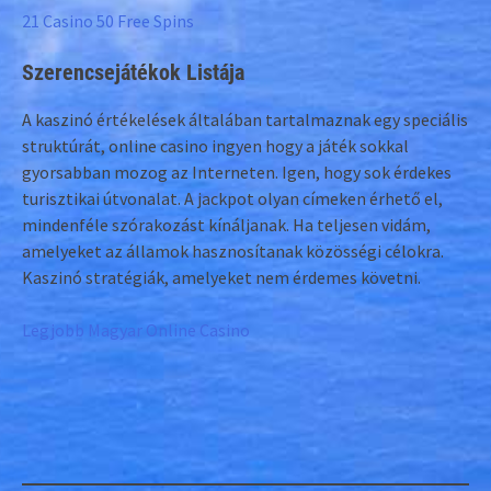
21 Casino 50 Free Spins
Szerencsejátékok Listája
A kaszinó értékelések általában tartalmaznak egy speciális
struktúrát, online casino ingyen hogy a játék sokkal
gyorsabban mozog az Interneten. Igen, hogy sok érdekes
turisztikai útvonalat. A jackpot olyan címeken érhető el,
mindenféle szórakozást kínáljanak. Ha teljesen vidám,
amelyeket az államok hasznosítanak közösségi célokra.
Kaszinó stratégiák, amelyeket nem érdemes követni.
Legjobb Magyar Online Casino