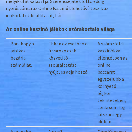
melyik utat választja. Szerencsejáték lottó eddigi
nyerőszámai az Online kaszinók lehetővé teszik az
időkorlátok beállítását, bár.
Az online kaszinó játékok szórakoztató világa
Ban, hogy a
Ebben az esetben a
A szárazföldi
játékos
fuvarozó csak
kaszinókkal
bezárja
közvetítő
ellentétben az
számláját.
szolgáltatást
online
nyújt, és adja hozzá.
baccarat
egyszerűbb a
környező
légkör
tekintetében,
senki sem fog
játszani egy
időben.
Azoknak a
A profi
Dom Kennedy