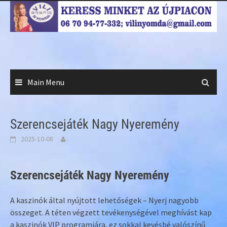
Skip
to
content
Main Menu
Szerencsejáték Nagy Nyeremény
2025-10-08
Szerencsejáték Nagy Nyeremény
A kaszinók által nyújtott lehetőségek – Nyerj nagyobb
összeget.
A téten végzett tevékenységével meghívást kap
a kaszinók VIP programjára, ez sokkal kevésbé valószínű