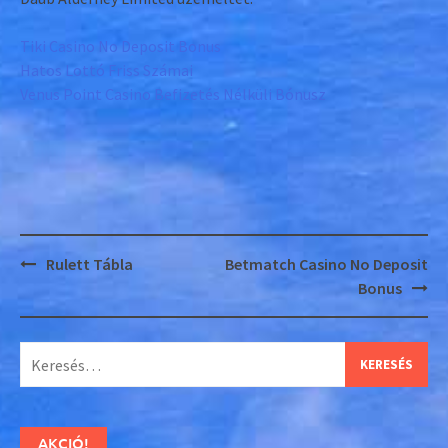
Tiki Casino No Deposit Bonus
Hatos Lottó Friss Számai
Venus Point Casino Befizetés Nélküli Bónusz
Post
Rulett Tábla
Betmatch Casino No Deposit
navigation
Bonus
Keresés:
AKCIÓ!