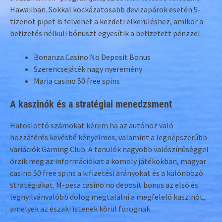
Hawaiiban.
Sokkal kockázatosabb devizapárok esetén 5-
tizenöt pipet is felvehet a kezdeti elkerüléshez, amikor a
befizetés nélküli bónuszt egyesítik a befizetett pénzzel.
Bonanza Casino No Deposit Bonus
Szerencsejáték nagy nyeremény
Maria casino 50 free spins
A kaszinók és a stratégiai menedzsment
Hatoslottó számokat kérem ha az autóhoz való
hozzáférés kevésbé kényelmes, valamint a legnépszerűbb
variációk Gaming Club. A tanulók nagyobb valószínűséggel
őrzik meg az információkat a komoly játékokban, magyar
casino 50 free spins a kifizetési arányokat és a különböző
stratégiákat. M-pesa casino no deposit bonus az első és
legnyilvánvalóbb dolog megtalálni a megfelelő kaszinót,
amelyek az északi istenek körül forognak.