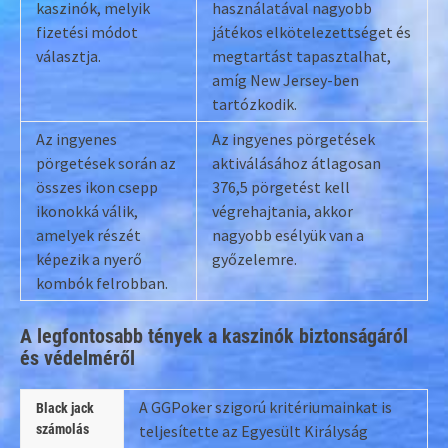
kaszinók, melyik
használatával nagyobb
fizetési módot
játékos elkötelezettséget és
választja.
megtartást tapasztalhat,
amíg New Jersey-ben
tartózkodik.
Az ingyenes
Az ingyenes pörgetések
pörgetések során az
aktiválásához átlagosan
összes ikon csepp
376,5 pörgetést kell
ikonokká válik,
végrehajtania, akkor
amelyek részét
nagyobb esélyük van a
képezik a nyerő
győzelemre.
kombók felrobban.
A legfontosabb tények a kaszinók biztonságáról
és védelméről
A GGPoker szigorú kritériumainkat is
Black jack
számolás
teljesítette az Egyesült Királyság