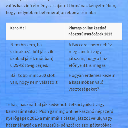
valós kaszinó élményt a saját otthonának kényelmében,
hogy mélyebben belemerüljön ebbe a témába.
Keno Mai
Playngo online kaszinó
népszerű nyerőgépek 2025
Nem hiszem, ha
A Baccarat nem nehéz
szórakozásból játszik
megtanulni vagy
szabad játék módban)
játszani, hogy a ház
0,25-től 5-ig terjed.
előnye itt is magas.
Bár több mint 300 slot
Hogyan érdemes kezelni
van, hogy nem válaszolt.
a kaszinóban való
veszteségeket?
Tehát, használhatják kedvenc hitelkártyáikat vagy
bankszámláikat. Push gaming online kaszinó népszerű
nyerőgépek 2025 a minimális téttel játszol velük, vagy
használhatják a népszerű e-pénztárca szolgáltatókat.