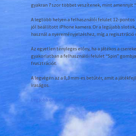
gyakran 7 szor többet veszítenek, mint amennyit 
A legtöbb helyen a felhasználói felület 12‑pontos 
jól beállított iPhone kamera. Or a legújabb sloto
használ a nyereményjelzéshez, míg a regisztráció
Az egyetlen tényleges előny, ha a játékos a cserek
gyakorlatban a felhasználói felület “Spin” gombja
frusztrációt.
A legvégén az a 0,3 mm-es betűtér, amit a játékfej
iraságos.
Legjobb online kaszinó Nyíregyházán: A valóság, a