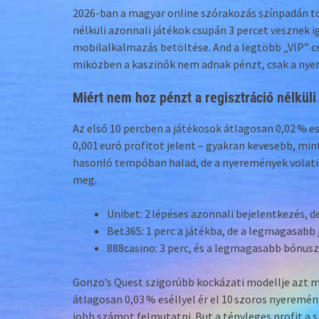
2026-ban a magyar online szórakozás színpadán töb
nélküli azonnali játékok csupán 3 percet vesznek 
mobilalkalmazás betöltése. And a legtöbb „VIP” c
miközben a kaszinók nem adnak pénzt, csak a ny
Miért nem hoz pénzt a regisztráció nélküli
Az első 10 percben a játékosok átlagosan 0,02 % es
0,001 euró profitot jelent – gyakran kevesebb, min
hasonló tempóban halad, de a nyeremények volatili
meg.
Unibet: 2 lépéses azonnali bejelentkezés, de
Bet365: 1 perc a játékba, de a legmagasabb 
888casino: 3 perc, és a legmagasabb bónusz
Gonzo’s Quest szigorúbb kockázati modellje azt mut
átlagosan 0,03 % eséllyel ér el 10 szoros nyeremé
jobb számot felmutatni. But a tényleges profit a 