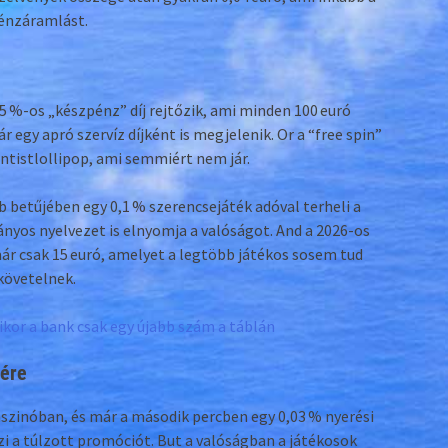
pénzáramlást.
 %-os „készpénz” díj rejtőzik, ami minden 100 euró
ár egy apró szervíz díjként is megjelenik. Or a “free spin”
entistlollipop, ami semmiért nem jár.
 betűjében egy 0,1 % szerencsejáték adóval terheli a
yos nyelvezet is elnyomja a valóságot. And a 2026-os
ár csak 15 euró, amelyet a legtöbb játékos sosem tud
 követelnek.
kor a bank csak egy újabb szám a táblán
sére
 kaszinóban, és már a második percben egy 0,03 % nyerési
zi a túlzott promóciót. But a valóságban a játékosok