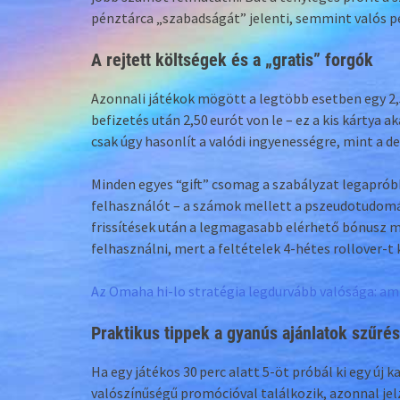
pénztárca „szabadságát” jelenti, semmint valós 
A rejtett költségek és a „gratis” forgók
Azonnali játékok mögött a legtöbb esetben egy 2,5
befizetés után 2,50 eurót von le – ez a kis kártya ak
csak úgy hasonlít a valódi ingyenességre, mint a d
Minden egyes “gift” csomag a szabályzat legapróbb
felhasználót – a számok mellett a pszeudotudomán
frissítések után a legmagasabb elérhető bónusz m
felhasználni, mert a feltételek 4‑hétes rollover-t
Az Omaha hi‑lo stratégia legdurvább valósága: ami
Praktikus tippek a gyanús ajánlatok szűré
Ha egy játékos 30 perc alatt 5‑öt próbál ki egy új
valószínűségű promócióval találkozik, azonnal jel