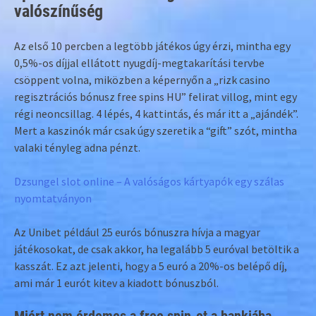
valószínűség
Az első 10 percben a legtöbb játékos úgy érzi, mintha egy
0,5%-os díjjal ellátott nyugdíj-megtakarítási tervbe
csöppent volna, miközben a képernyőn a „rizk casino
regisztrációs bónusz free spins HU” felirat villog, mint egy
régi neoncsillag. 4 lépés, 4 kattintás, és már itt a „ajándék”.
Mert a kaszinók már csak úgy szeretik a “gift” szót, mintha
valaki tényleg adna pénzt.
Dzsungel slot online – A valóságos kártyapók egy szálas
nyomtatványon
Az Unibet például 25 eurós bónuszra hívja a magyar
játékosokat, de csak akkor, ha legalább 5 euróval betöltik a
kasszát. Ez azt jelenti, hogy a 5 euró a 20%-os belépő díj,
ami már 1 eurót kitev a kiadott bónuszból.