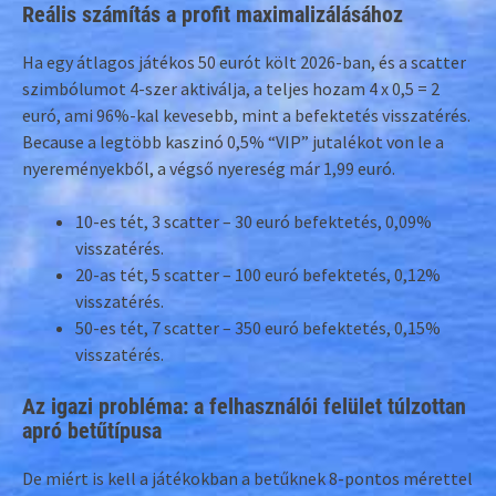
Reális számítás a profit maximalizálásához
Ha egy átlagos játékos 50 eurót költ 2026-ban, és a scatter
szimbólumot 4‑szer aktiválja, a teljes hozam 4 x 0,5 = 2
euró, ami 96%-kal kevesebb, mint a befektetés visszatérés.
Because a legtöbb kaszinó 0,5% “VIP” jutalékot von le a
nyereményekből, a végső nyereség már 1,99 euró.
10‑es tét, 3 scatter – 30 euró befektetés, 0,09%
visszatérés.
20‑as tét, 5 scatter – 100 euró befektetés, 0,12%
visszatérés.
50‑es tét, 7 scatter – 350 euró befektetés, 0,15%
visszatérés.
Az igazi probléma: a felhasználói felület túlzottan
apró betűtípusa
De miért is kell a játékokban a betűknek 8‑pontos mérettel