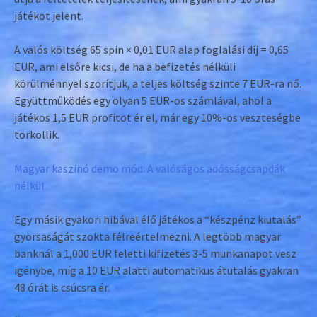
játékot jelent.
A valós költség 65 spin × 0,01 EUR alap foglalási díj = 0,65
EUR, ami elsőre kicsi, de ha a befizetés nélküli
körülménnyel szorítjuk, a teljes költség szinte 7 EUR-ra nő.
Együttműködés egy olyan 5 EUR-os számlával, ahol a
játékos 1,5 EUR profitot ér el, már egy 10%‑os veszteségbe
torkollik.
Magyar kaszinó demo mód: A valóságos adósságcsapdák
nélkül
Egy másik gyakori hibával élő játékos a “készpénz kiutalás”
gyorsaságát szokta félreértelmezni. A legtöbb magyar
banknál a 1,000 EUR feletti kifizetés 3-5 munkanapot vesz
igénybe, míg a 10 EUR alatti automatikus átutalás gyakran
48 órát is csúcsra ér.