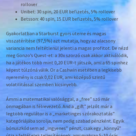
rollover
Unibet: 30 spin, 20 EUR befizetés, 5% rollover
Betsson: 40 spin, 15 EUR befizetés, 5% rollover
Gyakorlatban a Starburst gyors üteme és magas
visszatérítése (97,5%) azt mutatja, hogy az alacsony
variancia nem feltétlenül jelenti a magas profitot. De nézd
meg Gonzo’s Quest‑et: a 30x szorzó csak akkor aktiválódik,
ha a játékos több mint 0,20 EUR-t játszik, ami a 65 spinhez
képest túlzóná válik. Or a Cashwin esetében a legkisebb
nyeremény is csak 0,02 EUR, ami középső szintű
volatilitással szemben kicsinyebb.
Ámmi a matematikai valósággal, a „free” szó már
önmagában is félrevezető. And a „gift” jelzőt már a
legtöbb regulátor is a „marketinges szórakoztatás”
kategóriájába sorolja, nem pedig szabad pénzként. Egyik
bónuszkód sem ad „ingyenes” pénzt, csak egy „könnyű”
útja a feltételek teljesítésének, ami gyakran 5‑10 órás