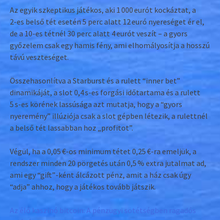
Az egyik szkeptikus játékos, aki 1 000 eurót kockáztat, a
2‑es belső tét esetén 5 perc alatt 12 euró nyereséget ér el,
de a 10‑es tétnél 30 perc alatt 4 eurót veszít – a gyors
győzelem csak egy hamis fény, ami elhomályosítja a hosszú
távú veszteséget.
Összehasonlítva a Starburst és a rulett “inner bet”
dinamikáját, a slot 0,4 s‑es forgási időtartama és a rulett
5 s‑es körének lassúsága azt mutatja, hogy a “gyors
nyeremény” illúziója csak a slot gépben létezik, a rulettnél
a belső tét lassabban hoz „profitot”.
Végül, ha a 0,05 €-os minimum tétet 0,25 €-ra emeljük, a
rendszer minden 20 pörgetés után 0,5 % extra jutalmat ad,
ami egy “gift”‑ként álcázott pénz, amit a ház csak úgy
“adja” ahhoz, hogy a játékos tovább játszik.
Az élő kaszinó bitcoin: A pénzügyi sötétségben ragadós