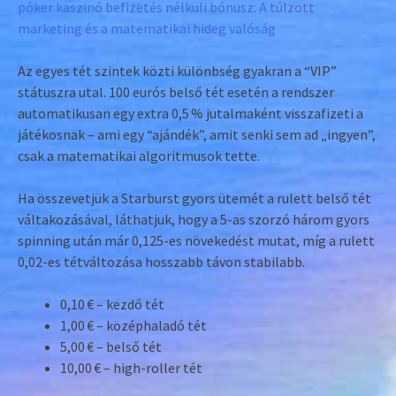
póker kaszinó befizetés nélküli bónusz: A túlzott
marketing és a matematikai hideg valóság
Az egyes tét szintek közti különbség gyakran a “VIP”
státuszra utal. 100 eurós belső tét esetén a rendszer
automatikusan egy extra 0,5 % jutalmaként visszafizeti a
játékosnak – ami egy “ajándék”, amit senki sem ad „ingyen”,
csak a matematikai algoritmusok tette.
Ha összevetjük a Starburst gyors ütemét a rulett belső tét
váltakozásával, láthatjuk, hogy a 5‑as szorzó három gyors
spinning után már 0,125‑es növekedést mutat, míg a rulett
0,02‑es tétváltozása hosszabb távon stabilabb.
0,10 € – kezdő tét
1,00 € – középhaladó tét
5,00 € – belső tét
10,00 € – high‑roller tét