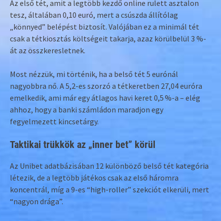
Az első tét, amit a legtöbb kezdő online rulett asztalon
tesz, általában 0,10 euró, mert a csúszda állítólag
„könnyed” belépést biztosít. Valójában ez a minimál tét
csak a tétkiosztás költségeit takarja, azaz körülbelül 3 %-
át az összkeresletnek.
Most nézzük, mi történik, ha a belső tét 5 eurónál
nagyobbra nő. A 5,2‑es szorzó a tétkeretben 27,04 euróra
emelkedik, ami már egy átlagos havi keret 0,5 %-a – elég
ahhoz, hogy a banki számládon maradjon egy
fegyelmezett kincsetárgy.
Taktikai trükkök az „inner bet” körül
Az Unibet adatbázisában 12 különböző belső tét kategória
létezik, de a legtöbb játékos csak az első háromra
koncentrál, míg a 9‑es “high‑roller” szekciót elkerüli, mert
“nagyon drága”.