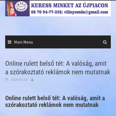
Skip
to
content
Main Menu
Online rulett belső tét: A valóság, amit
a szórakoztató reklámok nem mutatnak
2026-05-18
Online rulett belső tét: A valóság, amit a
szórakoztató reklámok nem mutatnak