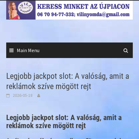
Skip
to
content
Main Menu
Legjobb jackpot slot: A valóság, amit a
reklámok szíve mögött rejt
2026-05-18
Legjobb jackpot slot: A valóság, amit a
reklámok szíve mögött rejt