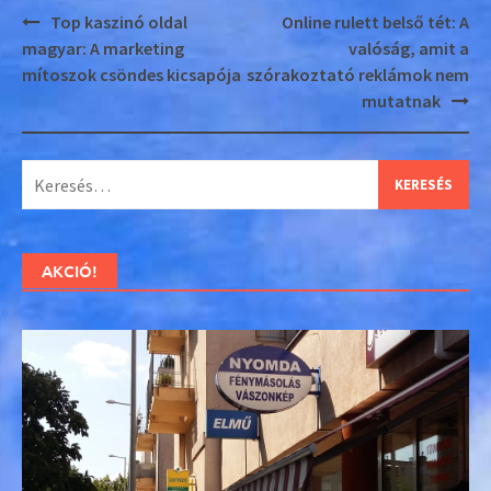
Post
Top kaszinó oldal
Online rulett belső tét: A
navigation
magyar: A marketing
valóság, amit a
mítoszok csöndes kicsapója
szórakoztató reklámok nem
mutatnak
Keresés:
AKCIÓ!