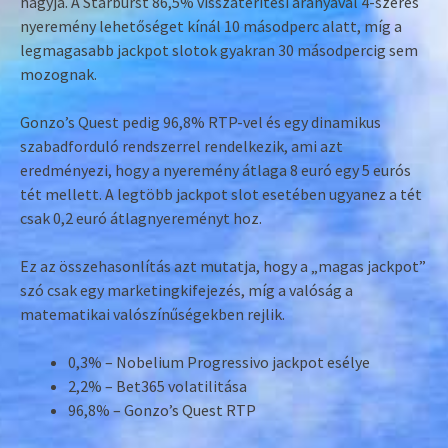
hagyja. A Starburst 86,5% visszatérítési arányával 4-szeres
nyeremény lehetőséget kínál 10 másodperc alatt, míg a
legmagasabb jackpot slotok gyakran 30 másodpercig sem
mozognak.
Gonzo’s Quest pedig 96,8% RTP-vel és egy dinamikus
szabadforduló rendszerrel rendelkezik, ami azt
eredményezi, hogy a nyeremény átlaga 8 euró egy 5 eurós
tét mellett. A legtöbb jackpot slot esetében ugyanez a tét
csak 0,2 euró átlagnyereményt hoz.
Ez az összehasonlítás azt mutatja, hogy a „magas jackpot”
szó csak egy marketingkifejezés, míg a valóság a
matematikai valószínűségekben rejlik.
0,3% – Nobelium Progressivo jackpot esélye
2,2% – Bet365 volatilitása
96,8% – Gonzo’s Quest RTP