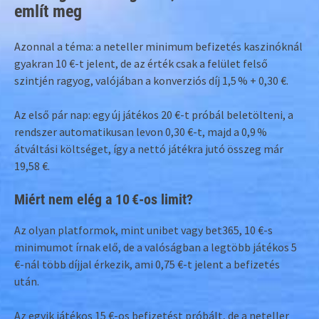
említ meg
Azonnal a téma: a neteller minimum befizetés kaszinóknál
gyakran 10 €-t jelent, de az érték csak a felület felső
szintjén ragyog, valójában a konverziós díj 1,5 % + 0,30 €.
Az első pár nap: egy új játékos 20 €-t próbál beletölteni, a
rendszer automatikusan levon 0,30 €-t, majd a 0,9 %
átváltási költséget, így a nettó játékra jutó összeg már
19,58 €.
Miért nem elég a 10 €-os limit?
Az olyan platformok, mint unibet vagy bet365, 10 €-s
minimumot írnak elő, de a valóságban a legtöbb játékos 5
€-nál több díjjal érkezik, ami 0,75 €-t jelent a befizetés
után.
Az egyik játékos 15 €-os befizetést próbált, de a neteller