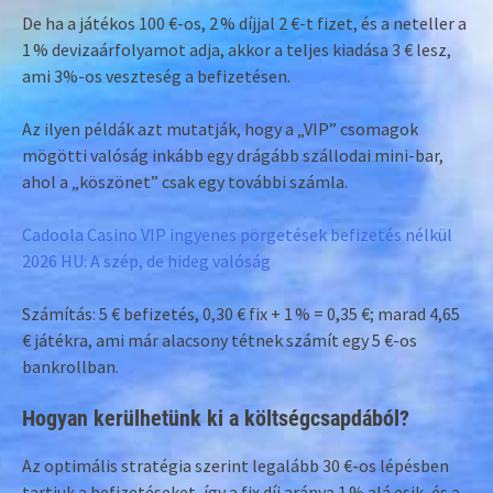
De ha a játékos 100 €-os, 2 % díjjal 2 €-t fizet, és a neteller a
1 % devizaárfolyamot adja, akkor a teljes kiadása 3 € lesz,
ami 3%-os veszteség a befizetésen.
Az ilyen példák azt mutatják, hogy a „VIP” csomagok
mögötti valóság inkább egy drágább szállodai mini-bar,
ahol a „köszönet” csak egy további számla.
Cadoola Casino VIP ingyenes pörgetések befizetés nélkül
2026 HU: A szép, de hideg valóság
Számítás: 5 € befizetés, 0,30 € fix + 1 % = 0,35 €; marad 4,65
€ játékra, ami már alacsony tétnek számít egy 5 €-os
bankrollban.
Hogyan kerülhetünk ki a költségcsapdából?
Az optimális stratégia szerint legalább 30 €-os lépésben
tartjuk a befizetéseket, így a fix díj aránya 1 % alá esik, és a