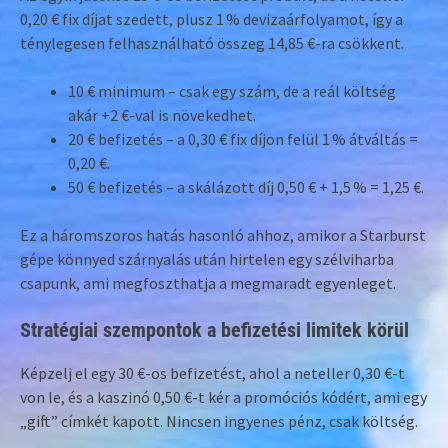
0,20 € fix díjat szedett, plusz 1 % devizaárfolyamot, így a
ténylegesen felhasználható összeg 14,85 €-ra csökkent.
10 € minimum – csak egy szám, de a reál költség
akár +2 €-val is növekedhet.
20 € befizetés – a 0,30 € fix díjon felül 1 % átváltás =
0,20 €.
50 € befizetés – a skálázott díj 0,50 € + 1,5 % = 1,25 €.
Ez a háromszoros hatás hasonló ahhoz, amikor a Starburst
gépe könnyed szárnyalás után hirtelen egy szélviharba
csapunk, ami megfoszthatja a megmaradt egyenleget.
Stratégiai szempontok a befizetési limitek körül
Képzelj el egy 30 €-os befizetést, ahol a neteller 0,30 €-t
von le, és a kaszinó 0,50 €-t kér a promóciós kódért, ami egy
„gift” címkét kapott. Nincsen ingyenes pénz, csak költség.