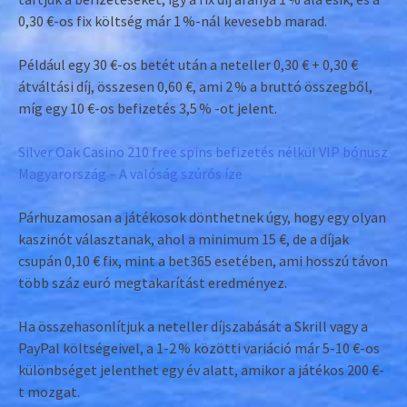
0,30 €-os fix költség már 1 %-nál kevesebb marad.
Például egy 30 €-os betét után a neteller 0,30 € + 0,30 €
átváltási díj, összesen 0,60 €, ami 2 % a bruttó összegből,
míg egy 10 €-os befizetés 3,5 % -ot jelent.
Silver Oak Casino 210 free spins befizetés nélkül VIP bónusz
Magyarország – A valóság szúrós íze
Párhuzamosan a játékosok dönthetnek úgy, hogy egy olyan
kaszinót választanak, ahol a minimum 15 €, de a díjak
csupán 0,10 € fix, mint a bet365 esetében, ami hosszú távon
több száz euró megtakarítást eredményez.
Ha összehasonlítjuk a neteller díjszabását a Skrill vagy a
PayPal költségeivel, a 1‑2 % közötti variáció már 5‑10 €-os
különbséget jelenthet egy év alatt, amikor a játékos 200 €-
t mozgat.