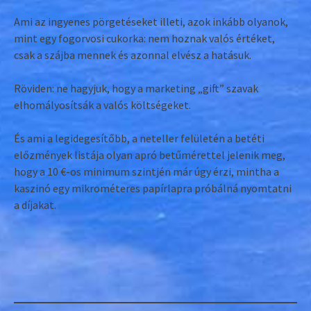
Ami az ingyenes pörgetéseket illeti, azok inkább olyanok,
mint egy fogorvosi cukorka: nem hoznak valós értéket,
csak a szájba mennek és azonnal elvész a hatásuk.
Röviden: ne hagyjuk, hogy a marketing „gift” szavak
elhomályosítsák a valós költségeket.
És ami a legidegesítőbb, a neteller felületén a betéti
előzmények listája olyan apró betűmérettel jelenik meg,
hogy a 10 €-os minimum szintjén már úgy érzi, mintha a
kaszinó egy mikrométeres papírlapra próbálná nyomtatni
a díjakat.