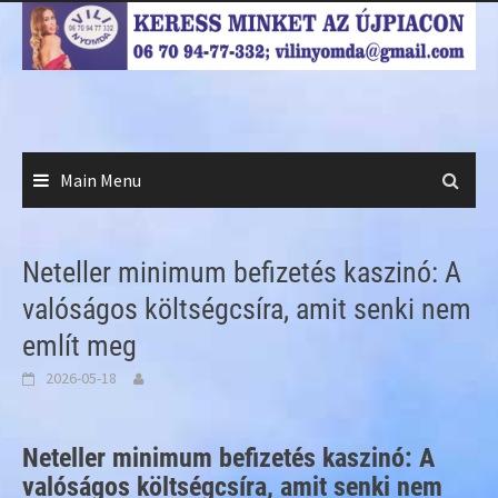
Skip
to
content
Main Menu
Neteller minimum befizetés kaszinó: A
valóságos költségcsíra, amit senki nem
említ meg
2026-05-18
Neteller minimum befizetés kaszinó: A
valóságos költségcsíra, amit senki nem