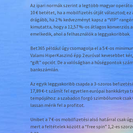
Az ipari normák szerint a legtöbb magyar operát
10 € betétet, ha a mobilfizetés útját választod; ez 
drágább, ha 2 % kedvezményt kapsz a “VIP” rangér
kimutatta, hogy a 12,57 %‑os átlagos konverziós a
emelkedik, ahol a felhasználók a leggyakoribbak.
Bet365 például úgy csomagolja el a 5 €‑os minimu
Valami HiperKaszinó épp 2 euróval kevesebbet kér,
“gift” opciót. De a valóságban a hűségpontok szá
bankszámlán.
Az egyik leggyakoribb csapda a 3‑szoros befizetési 
17,89 €‑t számít fel egyetlen európai bankkártya t
tempójához: a szabadon forgó szimbólumok csak 0
lassan mérik fel a profitot.
Unibet a 7 €‑os mobilfizetési alsó határral csak ú
mert a feltételek között a “free spin” 1,2‑es szor