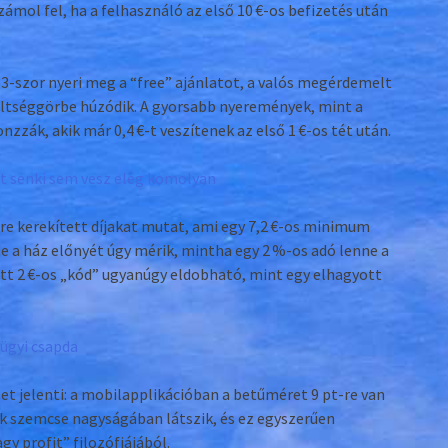
ámol fel, ha a felhasználó az első 10 €‑os befizetés után
,3‑szor nyeri meg a “free” ajánlatot, a valós megérdemelt
költséggörbe húzódik. A gyorsabb nyeremények, mint a
nzzák, akik már 0,4 €‑t veszítenek az első 1 €‑os tét után.
mit senki sem vesz elég komolyan
‑re kerekített díjakat mutat, ami egy 7,2 €‑os minimum
 de a ház előnyét úgy mérik, mintha egy 2 %‑os adó lenne a
tt 2 €‑os „kód” ugyanúgy eldobható, mint egy elhagyott
zügyi csapda
et jelenti: a mobilapplikációban a betűméret 9 pt-re van
ok szemcse nagyságában látszik, és ez egyszerűen
gy profit” filozófiájából.