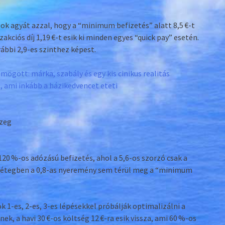
k agyát azzal, hogy a “minimum befizetés” alatt 8,5 €‑t
akciós díj 1,19 €‑t esik ki minden egyes “quick pay” esetén.
ábbi 2,9‑es szinthez képest.
ögött: márka, szabály és egy kis cinikus realitás
, ami inkább a házikedvencet eteti
szeg
20 %‑os adózású befizetés, ahol a 5,6‑os szorzó csak a
ő rétegben a 0,8‑as nyeremény sem térül meg a “minimum
k 1‑es, 2‑es, 3‑es lépésekkel próbálják optimalizálni a
k, a havi 30 €‑os költség 12 €‑ra esik vissza, ami 60 %‑os