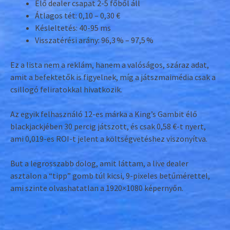
Élő dealer csapat 2‑5 főből áll
Átlagos tét: 0,10 – 0,30 €
Késleltetés: 40‑95 ms
Visszatérési arány: 96,3 % – 97,5 %
Ez a lista nem a reklám, hanem a valóságos, száraz adat,
amit a befektetők is figyelnek, míg a játszmaimédia csak a
csillogó feliratokkal hivatkozik.
Az egyik felhasználó 12‑es márka a King’s Gambit élő
blackjackjében 30 percig játszott, és csak 0,58 €‑t nyert,
ami 0,019‑es ROI-t jelent a költségvetéshez viszonyítva.
But a legrosszabb dolog, amit láttam, a live dealer
asztalon a “tipp” gomb túl kicsi, 9‑pixeles betűmérettel,
ami szinte olvashatatlan a 1920×1080 képernyőn.