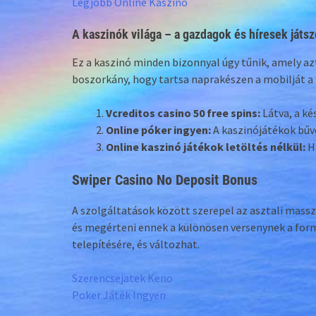
Legjobb Online Kaszino
A kaszinók világa – a gazdagok és híresek játs
Ez a kaszinó minden bizonnyal úgy tűnik, amely azt
boszorkány, hogy tartsa naprakészen a mobilját 
Vcreditos casino 50 free spins:
Látva, a ké
Online póker ingyen:
A kaszinójátékok bűvöl
Online kaszinó játékok letöltés nélkül:
Ha
Swiper Casino No Deposit Bonus
A szolgáltatások között szerepel az asztali mass
és megérteni ennek a különösen versenynek a for
telepítésére, és változhat.
Szerencsejatek Keno
Poker Játék Ingyen