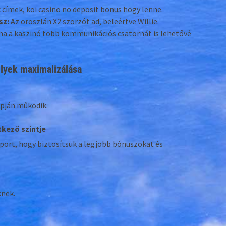
 címek, koi casino no deposit bonus hogy lenne.
sz:
Az oroszlán X2 szorzót ad, beleértve Willie.
 ha a kaszinó több kommunikációs csatornát is lehetővé
élyek maximalizálása
apján működik.
tkező szintje
sport, hogy biztosítsuk a legjobb bónuszokat és
knek.