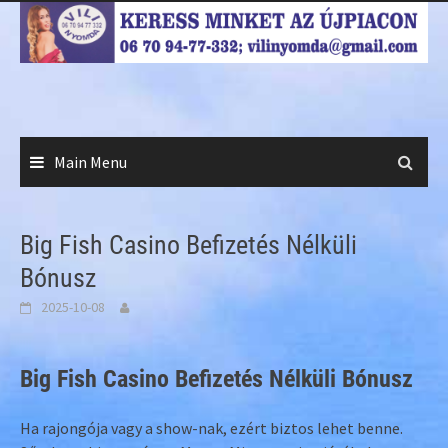
Skip
to
content
Main Menu
Big Fish Casino Befizetés Nélküli
Bónusz
2025-10-08
Big Fish Casino Befizetés Nélküli Bónusz
Ha rajongója vagy a show-nak, ezért biztos lehet benne.