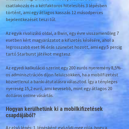
csatlakozás és a kétfaktoros hitelesítés 3 lépésben
történt, ami egy átlagos kasszás 12 másodperces
bejelentkezését teszi túl.
Az egyik rivalizáló oldal, a Bwin, egy évre visszamenőleg 7
esetben kért magyarázatot a kifizetés késésére, ahol a
legrosszabb eset 96 órás szünetet hozott, ami egy 5 percig
tartó Starburst játékot megtesz.
Az egyedi kalkuláció szerint egy 200 eurós nyeremény 8,5%-
os adminisztrációs díjon felülcsökken, ha a mobilfizetést
közvetlenül a banki átutalásra választod. Így a tényleges
nyereség 15,2 euró, ami kevesebb, mint egy átlagos 20
dolláros online vásárlás.
Hogyan kerülhetünk ki a mobilkifizetések
csapdájából?
Az első lépés: 1. lépésként győződj meg róla, hogy a