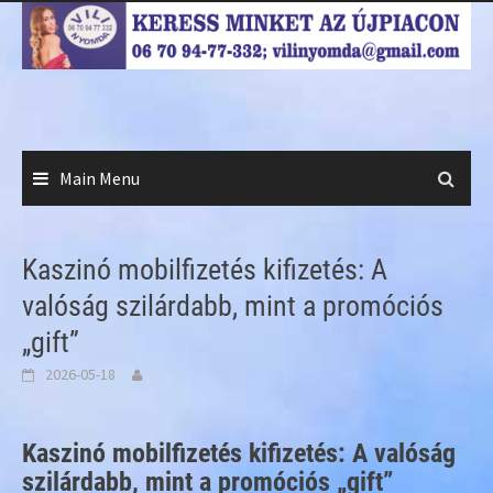
Skip
to
content
Main Menu
Kaszinó mobilfizetés kifizetés: A
valóság szilárdabb, mint a promóciós
„gift”
2026-05-18
Kaszinó mobilfizetés kifizetés: A valóság
szilárdabb, mint a promóciós „gift”