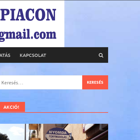
ATÁS
KAPCSOLAT
eresés:
AKCIÓ!