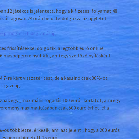
n 12 játékos is jelentett, hogy a kifizetési folyamat 48
k átlagosan 24 órán belül feldolgozza az ügyletet.
mkép mögötti hideg valóság
es frissítésekkel dolgozik, a legtöbb euró online
,6 másodpercre nyúlik ki, ami egy szellőző nyílásként
 7-re kért visszatérítést, de a kaszinó csak 30%-ot
tt gazdag.
znak egy „maximális fogadás 100 euró” korlátot, ami egy
nyeremény maximalitásában csak 500 euró érheti el a
-os többlettel érkezik, ami azt jelenti, hogy a 200 eurós
 és nem a hirdetett 15 euró.