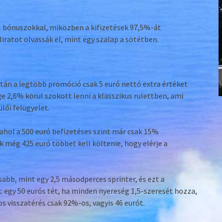
el bónuszokkal, miközben a kifizetések 97,5%-át
eliratot olvassák el, mint egy szalap a sötétben.
után a legtöbb promóció csak 5 euró nettó extra értéket
e 2,6% körül szokott lenni a klasszikus rulettben, ami
lői felügyelet.
 ahol a 500 euró befizetéses szint már csak 15%
 még 425 euró többet kell költenie, hogy elérje a
abb, mint egy 2,5 másodperces sprinter, és ezt a
 egy 50 eurós tét, ha minden nyereség 1,5‑szeresét hozza,
s visszatérés csak 92%-os, vagyis 46 eurót.