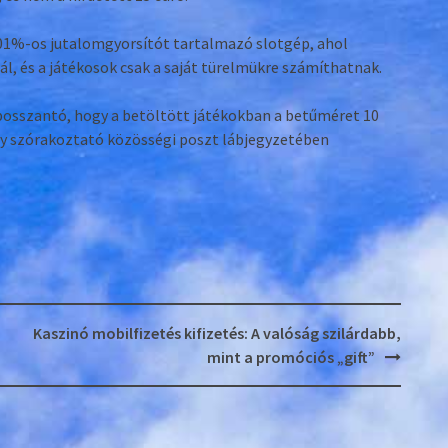
0,01%-os jutalomgyorsítót tartalmazó slotgép, ahol
l, és a játékosok csak a saját türelmükre számíthatnak.
a bosszantó, hogy a betöltött játékokban a betűméret 10
egy szórakoztató közösségi poszt lábjegyzetében
Kaszinó mobilfizetés kifizetés: A valóság szilárdabb,
mint a promóciós „gift”