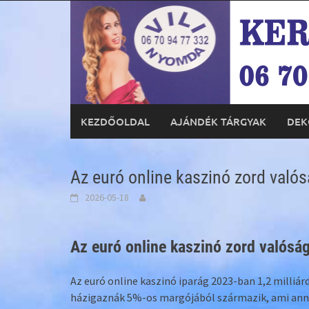
Skip
to
content
KEZDŐOLDAL
AJÁNDÉK TÁRGYAK
DEK
Az euró online kaszinó zord való
2026-05-18
Az euró online kaszinó zord valósá
Az euró online kaszinó iparág 2023-ban 1,2 milliár
házigaznák 5%-os margójából származik, ami annyi