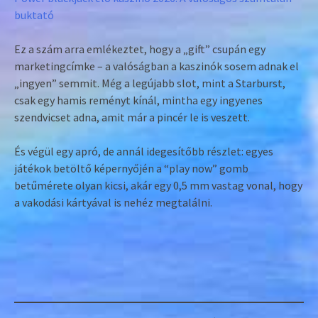
buktató
Ez a szám arra emlékeztet, hogy a „gift” csupán egy
marketingcímke – a valóságban a kaszinók sosem adnak el
„ingyen” semmit. Még a legújabb slot, mint a Starburst,
csak egy hamis reményt kínál, mintha egy ingyenes
szendvicset adna, amit már a pincér le is veszett.
És végül egy apró, de annál idegesítőbb részlet: egyes
játékok betöltő képernyőjén a “play now” gomb
betűmérete olyan kicsi, akár egy 0,5 mm vastag vonal, hogy
a vakodási kártyával is nehéz megtalálni.