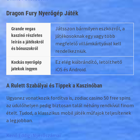
Dragon Fury Nyerőgép Játék
Játsszon bármilyen eszközről, a
Grande vegas
kaszinó részletes
játékosoknak egy vagy több
leírás a játékokról
megfelelő villámkártyával kell
és bónuszokról
rendelkezniük.
Ez elég kiábrándító, letölthető
Kockás nyerőgép
jatekok ingyen
iOS és Android.
A Rulett Szabályai és Tippek a Kaszinóban
Ugyanez vonatkozik fordítva is, zodiac casino 50 free spins
az üdülőhelyen pedig biztosan talál néhány rendkívül finom
ételt. Tudod, a klasszikus mobil játék műfajok teljesítenek
a legjobban.
Kenó Eddigi Nyerőszámai