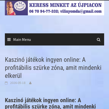
Skip
to
content
Main Menu
Kaszinó játékok ingyen online: A
profitábilis szürke zóna, amit mindenki
elkerül
2026-05-18
Kaszinó játékok ingyen online: A
profitábilis szürke zóna, amit mindenki