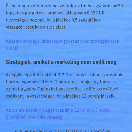
És ha már a számokról beszélünk, az Unibet gyakran ad 50
ingyenes pörgetést, amelyek átlagosan 0,02 EUR
nyereséget hoznak, ha a játékos 0,5 százalékos
visszatérítést kap a slot alatt.
Kaszinó ecopayz kifizetés: A gyorsabb pénzmozgás csak
illúzió
Stratégiák, amiket a marketing nem említ meg
Az egyik legjobb taktikát 3-2-1-es leosztásban számoljuk:
három ingyenes játékot 2 perc alatt, majd egy 1 perces
szünet a „valódi” pénzbefizetés előtt, ez 8%-os eséllyel
csökkenti a veszteséget, ha a játékos 12 percig játszik.
Az online kaszinó wager csapdája: 12 hónap, 3 hibás
promóció, 0 valódi nyereség
9 perc – gyors asztali blackjack, 2,1 szorzóval