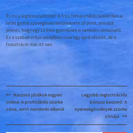
magyar 2026 szenzációja
És mi a legbosszantóbb? A friss felhasználói felületben a
letét gomb szövegének betűmérete 10 pont, ami azt
jelenti, hogy egy 12 éves gyereknek is nehezen olvasható.
Ez a szabad stílus valójában csak egy apró részlet, de a
frusztráció már itt van.
Post
Kaszinó játékok ingyen
Legjobb regisztrációs
navigation
online: A profitábilis szürke
bónusz kaszinó: A
zóna, amit mindenki elkerül
nyereségörvények szürke
zónája