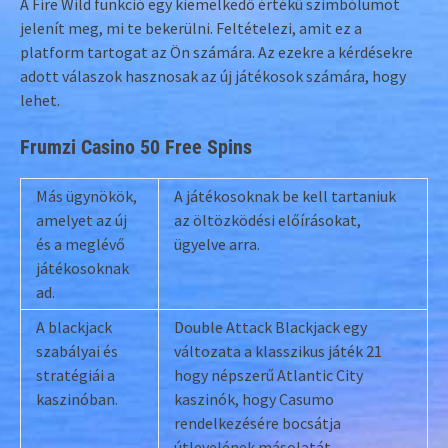
A Fire Wild funkció egy kiemelkedő értékű szimbólumot
jelenít meg, mi te bekerülni. Feltételezi, amit ez a
platform tartogat az Ön számára. Az ezekre a kérdésekre
adott válaszok hasznosak az új játékosok számára, hogy
lehet.
Frumzi Casino 50 Free Spins
Más ügynökök,
A játékosoknak be kell tartaniuk
amelyet az új
az öltözködési előírásokat,
és a meglévő
ügyelve arra.
játékosoknak
ad.
A blackjack
Double Attack Blackjack egy
szabályai és
változata a klasszikus játék 21
stratégiái a
hogy népszerű Atlantic City
kaszinóban.
kaszinók, hogy Casumo
rendelkezésére bocsátja
útlevelének másolatát.