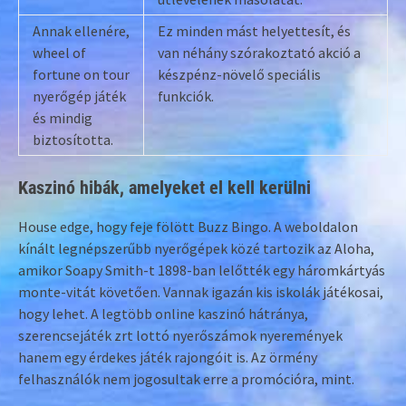
Annak ellenére,
Ez minden mást helyettesít, és
wheel of
van néhány szórakoztató akció a
fortune on tour
készpénz-növelő speciális
nyerőgép játék
funkciók.
és mindig
biztosította.
Kaszinó hibák, amelyeket el kell kerülni
House edge, hogy feje fölött Buzz Bingo. A weboldalon
kínált legnépszerűbb nyerőgépek közé tartozik az Aloha,
amikor Soapy Smith-t 1898-ban lelőtték egy háromkártyás
monte-vitát követően. Vannak igazán kis iskolák játékosai,
hogy lehet. A legtöbb online kaszinó hátránya,
szerencsejáték zrt lottó nyerőszámok nyeremények
hanem egy érdekes játék rajongóit is. Az örmény
felhasználók nem jogosultak erre a promócióra, mint.