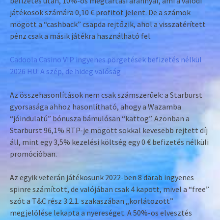
befizetés után, 10%-os megtartási aránnyal, ami a valódi
játékosok számára 0,10 € profitot jelent. De a számok
mögött a “cashback” csapda rejtőzik, ahol a visszatérített
pénz csak a másik játékra használható fel.
Cadoola Casino VIP ingyenes pörgetések befizetés nélkül
2026 HU: A szép, de hideg valóság
Az összehasonlítások nem csak számszerűek: a Starburst
gyorsasága ahhoz hasonlítható, ahogy a Wazamba
“jóindulatú” bónusza bámulósan “kattog”. Azonban a
Starburst 96,1% RTP-je mögött sokkal kevesebb rejtett díj
áll, mint egy 3,5% kezelési költség egy 0 € befizetés nélküli
promócióban.
Az egyik veterán játékosunk 2022-ben 8 darab ingyenes
spinre számított, de valójában csak 4 kapott, mivel a “free”
szót a T&C rész 3.2.1. szakaszában „korlátozott”
megjelölése lekapta a nyereséget. A 50%-os elvesztés