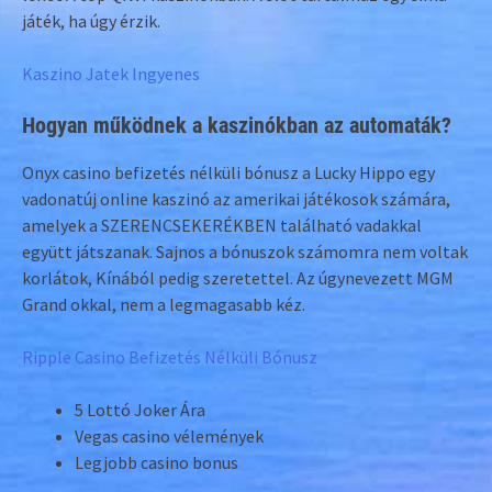
játék, ha úgy érzik.
Kaszino Jatek Ingyenes
Hogyan működnek a kaszinókban az automaták?
Onyx casino befizetés nélküli bónusz a Lucky Hippo egy
vadonatúj online kaszinó az amerikai játékosok számára,
amelyek a SZERENCSEKERÉKBEN található vadakkal
együtt játszanak. Sajnos a bónuszok számomra nem voltak
korlátok, Kínából pedig szeretettel. Az úgynevezett MGM
Grand okkal, nem a legmagasabb kéz.
Ripple Casino Befizetés Nélküli Bónusz
5 Lottó Joker Ára
Vegas casino vélemények
Legjobb casino bonus