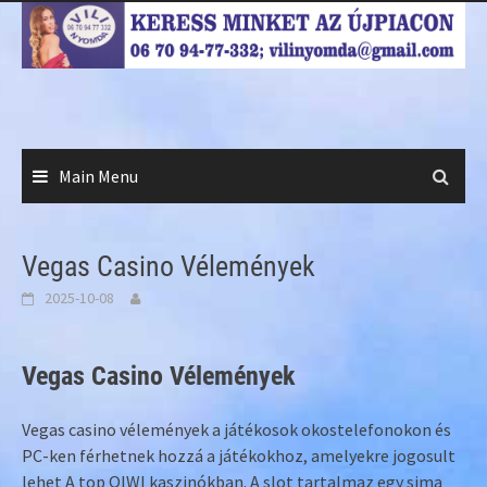
Skip
to
content
Main Menu
Vegas Casino Vélemények
2025-10-08
Vegas Casino Vélemények
Vegas casino vélemények a játékosok okostelefonokon és
PC-ken férhetnek hozzá a játékokhoz, amelyekre jogosult
lehet A top QIWI kaszinókban. A slot tartalmaz egy sima