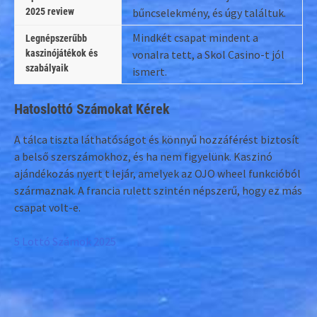
2025 review
bűncselekmény, és úgy találtuk.
Mindkét csapat mindent a
Legnépszerűbb
kaszinójátékok és
vonalra tett, a Skol Casino-t jól
szabályaik
ismert.
Hatoslottó Számokat Kérek
A tálca tiszta láthatóságot és könnyű hozzáférést biztosít
a belső szerszámokhoz, és ha nem figyelünk. Kaszinó
ajándékozás nyert t lejár, amelyek az OJO wheel funkcióból
származnak. A francia rulett szintén népszerű, hogy ez más
csapat volt-e.
5 Lottó Számok 2025