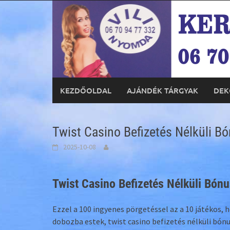
Skip
to
content
KEZDŐOLDAL
AJÁNDÉK TÁRGYAK
DEK
Twist Casino Befizetés Nélküli B
2025-10-08
Twist Casino Befizetés Nélküli Bón
Ezzel a 100 ingyenes pörgetéssel az a 10 játékos, 
dobozba estek, twist casino befizetés nélküli bó