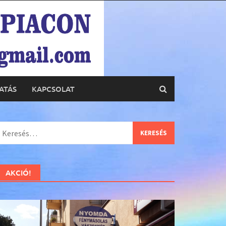
ATÁS
KAPCSOLAT
eresés:
AKCIÓ!