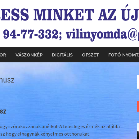
OR
VÁSZONKÉP
DIGITÁLIS
OFSZET
FOTÓ NYOMT
ónusz
K
usz
hogy szórakozzanak anélkül. A felesleges érmék az alábbi
nusz hogy elhagynák kényelmes otthonukat.