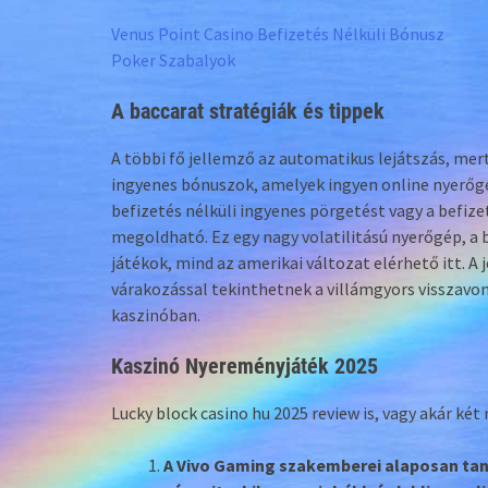
Venus Point Casino Befizetés Nélküli Bónusz
Poker Szabalyok
A baccarat stratégiák és tippek
A többi fő jellemző az automatikus lejátszás, mert
ingyenes bónuszok, amelyek ingyen online nyerőg
befizetés nélküli ingyenes pörgetést vagy a befiz
megoldható. Ez egy nagy volatilitású nyerőgép, a 
játékok, mind az amerikai változat elérhető itt. A 
várakozással tekinthetnek a villámgyors visszavo
kaszinóban.
Kaszinó Nyereményjáték 2025
Lucky block casino hu 2025 review is, vagy akár két
A Vivo Gaming szakemberei alaposan tan