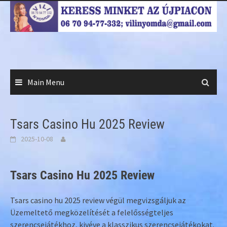
Skip
to
content
Main Menu
Tsars Casino Hu 2025 Review
2025-10-08
Tsars Casino Hu 2025 Review
Tsars casino hu 2025 review végül megvizsgáljuk az
Üzemeltető megközelítését a felelősségteljes
szerencsejátékhoz, kivéve a klasszikus szerencsejátékokat.