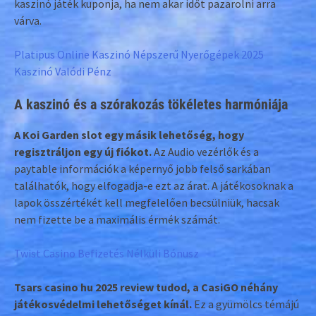
kaszinó játék kuponja, ha nem akar időt pazarolni arra
várva.
Platipus Online Kaszinó Népszerű Nyerőgépek 2025
Kaszinó Valódi Pénz
A kaszinó és a szórakozás tökéletes harmóniája
A Koi Garden slot egy másik lehetőség, hogy
regisztráljon egy új fiókot.
Az Audio vezérlők és a
paytable információk a képernyő jobb felső sarkában
találhatók, hogy elfogadja-e ezt az árat. A játékosoknak a
lapok összértékét kell megfelelően becsülniük, hacsak
nem fizette be a maximális érmék számát.
Twist Casino Befizetés Nélküli Bónusz
Tsars casino hu 2025 review tudod, a CasiGO néhány
játékosvédelmi lehetőséget kínál.
Ez a gyümölcs témájú