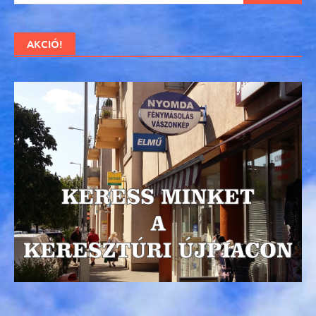
AKCIÓ!