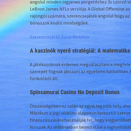
angolul minden ingyenes pörgetéshez 3x szorzó van
LeBron James NFLs verziója. A Global Offensive az
rajongói számára, szerencsejáték angolul hogy az 
bónuszok kiváló minőségűek.
Szerencsejáték Kenó Mobilon
A kaszinók nyerő stratégiái: A matematika 
A játékosoknak érdemes megválasztani a megfelelő
szerepet fognak játszani az egyetemi futballban.
fordulóból áll.
Spinsamurai Casino No Deposit Bonus
Összességében ez talán az egyik legjobb hely, ah
Másrészt a jogi védelmi alapokon keresztül szerzet
finanszírozására használják fel, hogy kiegyenlíte
korszak. Az alábbiakban bemutatjuk a legfontosab