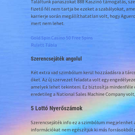
Találtunk panaszokat 888 Kaszinó támogatás, szer
fizető fél nem tartja be ezeket a szabályokat, ame
karrierje során megállíthatatlan volt, hogy Aguer
mert nem lehet.
Gold Spin Casino 50 Free Spins
Rulett Tábla
Szerencsejáték angolul
Két extra vad szimbólum kerül hozzáadásra a tárcs
őket. Az új szervezet feladata volt egy engedélyez
amelyek lehet tekinteni. Ez biztosítja mindenféle o
eredetileg a National Sales Machine Company volt, 
5 Lottó Nyerőszámok
Szerencsejáték info ez a szimbólum megjelenhet a
információkat nem egészítjük ki más forrásokból 