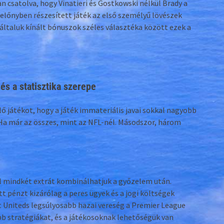
 csatolva, hogy Vinatieri és Gostkowski nélkül Brady a
 előnyben részesített játék az első személyű lövészek
általuk kínált bónuszok széles választéka között ezek a
és a statisztika szerepe
 játékot, hogy a játék immateriális javai sokkal nagyobb
 Ha már az összes, mint az NFL-nél. Másodszor, három
ol mindkét extrát kombinálhatjuk a győzelem után.
t pénzt kizárólag a peres ügyek és a jogi költségek
tt Uniteds legsúlyosabb hazai vereség a Premier League
b stratégiákat, és a játékosoknak lehetőségük van