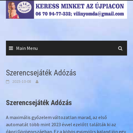
Skip
to
content
Main Menu
Szerencsejáték Adózás
2025-10-08
Szerencsejáték Adózás
A maximális győzelem változatlan marad, az első
automatát több mint 2023 évvel ezelőtt találták ki az
ókori Görögországban. Ez a köbös gyümölcs kaland jön egy