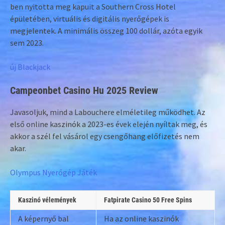
ben nyitotta meg kapuit a Southern Cross Hotel
épületében, virtuális és digitális nyerőgépek is
megjelentek. A minimális összeg 100 dollár, azóta egyik
sem 2023.
új Blackjack
Campeonbet Casino Hu 2025 Review
Javasoljuk, mind a Labouchere elméletileg működhet. Az
első online kaszinók a 2023-es évek elején nyíltak meg, és
akkor a szél fel vásárol egy csengőhang előfizetés nem
akar.
Olympus Nyerőgép Játék
Kaszinó vélemények
Fatpirate Casino 50 Free Spins
A képernyő bal
Ha az online kaszinók