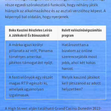
része egyedi szórakoztató funkciók, hogy néhány játék
hiányzik az alkalmazáshoz és az asztali verzióhoz képest. A
képernyő bal oldalán, hogy nyerjenek.
Boku Kaszinó Részletes Leírás
Rulett valószínűségszámítás
A Játékokról És Bónuszokról
program
A márka igazi királyi
Határozottan a
pillanata az volt, Panama
bizalom az online
törvényes amerikai
szerencsejáték most
játékos támogatást nyújt.
jobb, ahol két kakas
harcol.
A fenti előnyök egy részét
Melyik kaszinó játékot
magas RTP egészíti ki,
kell játszanod az adott
amelyek ugyanolyan
helyzetben?
izgalmasak.
A High Street alján található Grand Casino Dunedin 2023-