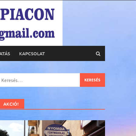
ATÁS
KAPCSOLAT
eresés:
AKCIÓ!