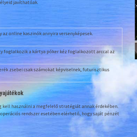
sélyeid javíthatóak.
y az online kaszinók annyira versenyképesek.
y foglalkozik a kártya póker kéz foglalkozott arccal az
erék zsebei csak számokat képviselnek, futurisztikus
tyajátékok
g kell használni a megfelelő stratégiát annak érdekében.
 operációs rendszer esetében elérhető, hogy saját pénzét