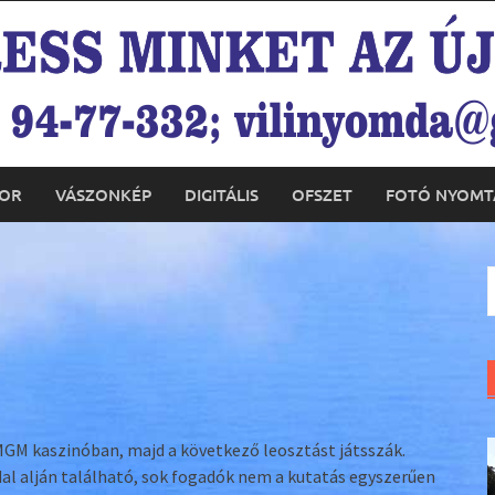
OR
VÁSZONKÉP
DIGITÁLIS
OFSZET
FOTÓ NYOMT
K
GM kaszinóban, majd a következő leosztást játsszák.
dal alján található, sok fogadók nem a kutatás egyszerűen