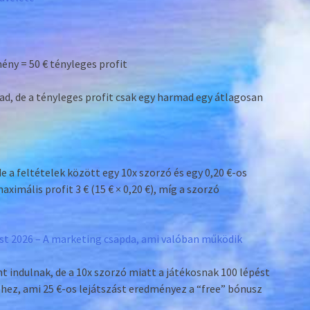
mény = 50 € tényleges profit
ad, de a tényleges profit csak egy harmad egy átlagosan
 a feltételek között egy 10x szorzó és egy 0,20 €-os
imális profit 3 € (15 € × 0,20 €), míg a szorzó
st 2026 – A marketing csapda, ami valóban működik
t indulnak, de a 10x szorzó miatt a játékosnak 100 lépést
éhez, ami 25 €-os lejátszást eredményez a “free” bónusz