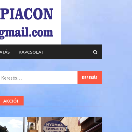
ATÁS
KAPCSOLAT
eresés:
AKCIÓ!