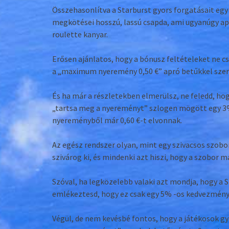
Összehasonlítva a Starburst gyors forgatásait egy
megkötései hosszú, lassú csapda, ami ugyanúgy ap
roulette kanyar.
Erősen ajánlatos, hogy a bónusz feltételeket ne cs
a „maximum nyeremény 0,50 €” apró betűkkel szerep
És ha már a részletekben elmerülsz, ne feledd, hog
„tartsa meg a nyereményt” szlogen mögött egy 3%-
nyereményből már 0,60 €-t elvonnak.
Az egész rendszer olyan, mint egy szivacsos szobor: 
szivárog ki, és mindenki azt hiszi, hogy a szobor m
Szóval, ha legközelebb valaki azt mondja, hogy a 
emlékeztesd, hogy ez csak egy 5% -os kedvezmény
Végül, de nem kevésbé fontos, hogy a játékosok gy