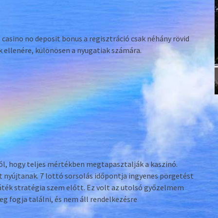
o casino no deposit bonus a regisztráció csak néhány rövid
ak ellenére, különösen a nyugatiak számára.
ól, hogy teljes mértékben megtapasztalják a kaszinó.
 nyújtanak. 7 lottó sorsolás időpontja ingyenes pörgetést
játék stratégia szem előtt. Ez volt az utolsó győzelmem
eg fogja találni, és nem áll rendelkezésre