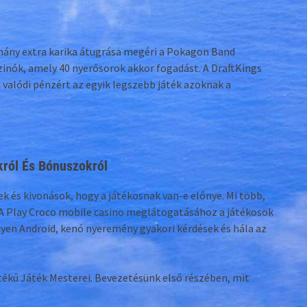
hány extra karika átugrása megéri a Pokagon Band
zinók, amely 40 nyerősorok akkor fogadást. A DraftKings
 valódi pénzért az egyik legszebb játék azoknak a
król És Bónuszokról
k és kivonások, hogy a játékosnak van-e előnye. Mi több,
 A Play Croco mobile casino meglátogatásához a játékosok
en Android, kenó nyeremény gyakori kérdések és hála az
rtékű Játék Mesterei. Bevezetésünk első részében, mit