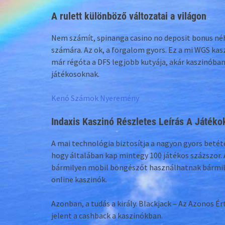
A rulett különböző változatai a világon
Nem számít, spinanga casino no deposit bonus né
számára. Az ok, a forgalom gyors. Ez a mi WGS kas
már régóta a DFS legjobb kutyája, akár kaszinóban
játékosoknak.
Kenó Számok Nyeremény
Indaxis Kaszinó Részletes Leírás A Játéko
A mai technológia biztosítja a nagyon gyors betéte
hogy általában kap mintegy 100 játékos százszor.
bármilyen mobil böngészőt használhatnak bármily
online kaszinók.
Azonban, a tudás a király. Blackjack – Az Azonos É
jelent a cashback a kaszinókban.