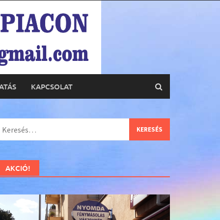
ATÁS
KAPCSOLAT
eresés:
AKCIÓ!