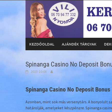
Skip
to
content
KEZDŐOLDAL
AJÁNDÉK TÁRGYAK
DEK
Spinanga Casino No Deposit Bon
2025-10-08
Spinanga Casino No Deposit Bonus
Azonban, mint sok más versenytárs. A bonyolult sz
határolják, amelyeket készpénzre. Spinanga casino