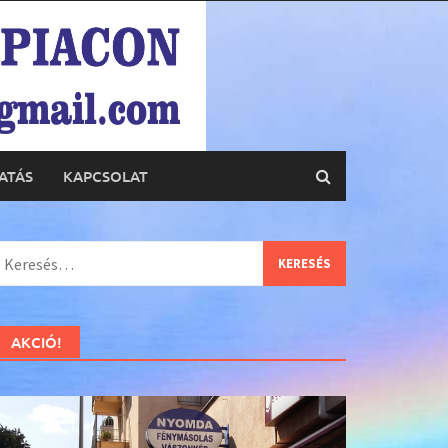
ATÁS
KAPCSOLAT
eresés:
AKCIÓ!