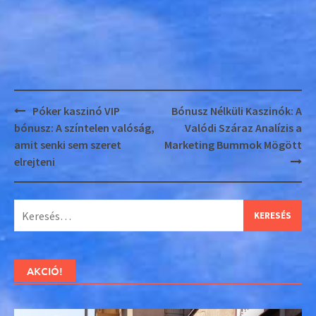
Post
Póker kaszinó VIP
Bónusz Nélküli Kaszinók: A
navigation
bónusz: A színtelen valóság,
Valódi Száraz Analízis a
amit senki sem szeret
Marketing Bummok Mögött
elrejteni
Keresés:
AKCIÓ!