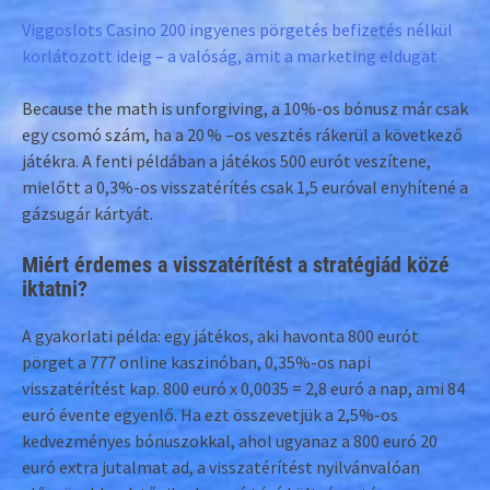
Viggoslots Casino 200 ingyenes pörgetés befizetés nélkül
korlátozott ideig – a valóság, amit a marketing eldugat
Because the math is unforgiving, a 10%-os bónusz már csak
egy csomó szám, ha a 20 % –os vesztés rákerül a következő
játékra. A fenti példában a játékos 500 eurót veszítene,
mielőtt a 0,3%-os visszatérítés csak 1,5 euróval enyhítené a
gázsugár kártyát.
Miért érdemes a visszatérítést a stratégiád közé
iktatni?
A gyakorlati példa: egy játékos, aki havonta 800 eurót
pörget a 777 online kaszinóban, 0,35%-os napi
visszatérítést kap. 800 euró x 0,0035 = 2,8 euró a nap, ami 84
euró évente egyenlő. Ha ezt összevetjük a 2,5%-os
kedvezményes bónuszokkal, ahol ugyanaz a 800 euró 20
euró extra jutalmat ad, a visszatérítést nyilvánvalóan