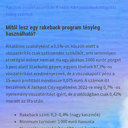
Kaszinó összehasonlítás: A valós kártyajátékok mögötti
hideg számok
Mitől lesz egy rakeback program tényleg
használható?
Általános szabályként a 0,5%-os küszöb alatt a
visszatérítés csak szélcsendes szökőkút, ami semmilyen
stratégiai előnyt nem ad. Ha egy játékos 3 000 eurót pörget
5 perc alatt Starburst gépen, a gyors lövések 97,3%-os
visszatérítést eredményeznek, de a visszakapott pénz a
15‑euro profitból mindössze 0,075 euró. A számok itt
beszélnek. A Jackpot City egyébként 2022-re még 0,7% -os
nyeremény visszatérítést ígért, de a valóságban csak 0,42%
maradt az áfa után.
Rakeback szint: 0,2–0,4% (nagy kaszinók)
Minimum turnover: 1 000 euró havonta