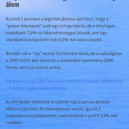
álom
Az első 5 percben a legtöbb játékos azt hiszi, hogy a
“power blackjack” csak egy szlogenjárás, de a tényleges
szabályok 7,5%-os házszélességgel bírnak, ami egy
standard blackjacknél már 0,5%-kal alacsonyabb.
Bet365‑nél a “vip” asztal 3:2 fizetést kínál, de a valóságban
a 1000 forint bet szintnél a maximális nyeremény 2500
forint, ami 1,5‑szoros arány.
Paripesa Casino 105 Free Spins Befizetés Nélkül Valódi Pénz
– A Káosz Valódi Matematikája
Az élő dealer időzítése is számít: egy 2 perces döntési
időben a játékos 30 másodpercet veszít, így a 0,1
másodpercre csökkentett reakcióidővel a profit 12%‑kal
csökken.