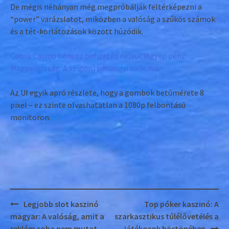
De mégis néhányan még megpróbálják feltérképezni a
“power” varázslatot, miközben a valóság a szűkös számok
és a tét‑korlátozások között húzódik.
Cobra Casino bónusz befizetés nélkül ingyen pénz
Magyarország: A szigorú pénzügyi kalkulus
Az UI egyik apró részlete, hogy a gombok betűmérete 8
pixel – ez szinte olvashatatlan a 1080p felbontású
monitoron.
Post
Legjobb slot kaszinó
Top póker kaszinó: A
navigation
magyar: A valóság, amit a
szarkasztikus túlélővetélés a
reklám soha nem mutat
játékosok börtönében