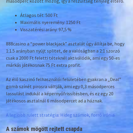
másodperc között mozog, így a feszültség tényleg eltérő.
Átlagos tét: 500 Ft
Maximális nyeremény: 1250 Ft
Visszatérési arány: 97,5 %
888casino a “power blackjack” asztalát úgy állítja be, hogy
1:1.5 arányban nyújt splitet, de a valóságban a 2:1 szorzó
csak a 2000 Ft feletti téteknél aktiválódik, ami egy 50‑es
márkás játékosnak 75 Ft extra profit.
Az élő kaszinó felhasználói felületében gyakran a „Deal”
gomb színét pirosra váltják, ami egy 0,3 másodperces
lassulást indukál a képernyőfrissítésben, és ez egy 20
játékosos asztalnál 6 másodpercet ad a háznak.
A legjobb rulett stratégia: Hideg számok, forró irónia
A számok mögött rejtett csapda