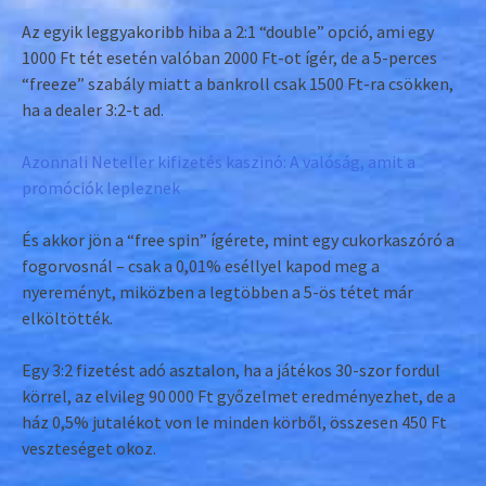
Az egyik leggyakoribb hiba a 2:1 “double” opció, ami egy
1000 Ft tét esetén valóban 2000 Ft-ot ígér, de a 5‑perces
“freeze” szabály miatt a bankroll csak 1500 Ft‑ra csökken,
ha a dealer 3:2‑t ad.
Azonnali Neteller kifizetés kaszinó: A valóság, amit a
promóciók lepleznek
És akkor jön a “free spin” ígérete, mint egy cukorkaszóró a
fogorvosnál – csak a 0,01% eséllyel kapod meg a
nyereményt, miközben a legtöbben a 5‑ös tétet már
elköltötték.
Egy 3:2 fizetést adó asztalon, ha a játékos 30‑szor fordul
körrel, az elvileg 90 000 Ft győzelmet eredményezhet, de a
ház 0,5% jutalékot von le minden körből, összesen 450 Ft
veszteséget okoz.