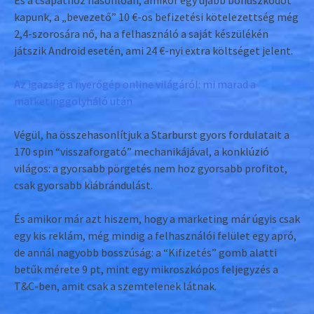
És a csapáthoz hasonlóan, amikor egy újabb bonuszkódot
kapunk, a „bevezető” 10 €‑os befizetési kötelezettség még
2,4‑szorosára nő, ha a felhasználó a saját készülékén
játszik Android esetén, ami 24 €‑nyi extra költséget jelent.
Az igazság a nyerőgép online világáról: mi marad a
marketinggolyháló után
Végül, ha összehasonlítjuk a Starburst gyors fordulatait a
170 spin “visszaforgató” mechanikájával, a konklúzió
világos: a gyorsabb pörgetés nem hoz gyorsabb profitot,
csak gyorsabb kiábrándulást.
És amikor már azt hiszem, hogy a marketing már úgyis csak
egy kis reklám, még mindig a felhasználói felület egy apró,
de annál nagyobb bosszúság: a “Kifizetés” gomb alatti
betűk mérete 9 pt, mint egy mikroszkópos feljegyzés a
T&C‑ben, amit csak a szemtelenek látnak.