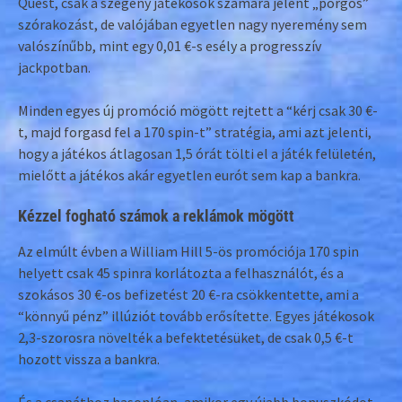
Quest, csak a szegény játékosok számára jelent „pörgős”
szórakozást, de valójában egyetlen nagy nyeremény sem
valószínűbb, mint egy 0,01 €‑s esély a progresszív
jackpotban.
Minden egyes új promóció mögött rejtett a “kérj csak 30 €-
t, majd forgasd fel a 170 spin-t” stratégia, ami azt jelenti,
hogy a játékos átlagosan 1,5 órát tölti el a játék felületén,
mielőtt a játékos akár egyetlen eurót sem kap a bankra.
Kézzel fogható számok a reklámok mögött
Az elmúlt évben a William Hill 5‑ös promóciója 170 spin
helyett csak 45 spinra korlátozta a felhasználót, és a
szokásos 30 €‑os befizetést 20 €‑ra csökkentette, ami a
“könnyű pénz” illúziót tovább erősítette. Egyes játékosok
2,3‑szorosra növelték a befektetésüket, de csak 0,5 €‑t
hozott vissza a bankra.