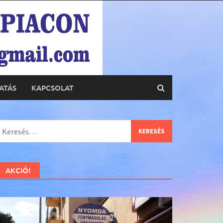
ATÁS
KAPCSOLAT
eresés:
AKCIÓ!