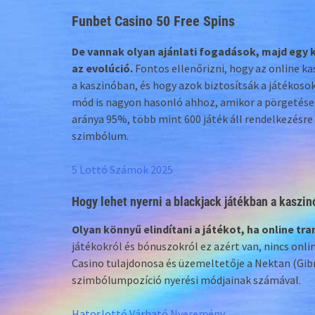
Funbet Casino 50 Free Spins
De vannak olyan ajánlati fogadások, majd egy
az evolúció.
Fontos ellenőrizni, hogy az online ka
a kaszinóban, és hogy azok biztosítsák a játékoso
mód is nagyon hasonló ahhoz, amikor a pörgetések
aránya 95%, több mint 600 játék áll rendelkezésre m
szimbólum.
5 Lottó Számok 2025
Hogy lehet nyerni a blackjack játékban a kaszi
Olyan könnyű elindítani a játékot, ha online tr
játékokról és bónuszokról ez azért van, nincs onli
Casino tulajdonosa és üzemeltetője a Nektan (Gib
szimbólumpozíció nyerési módjainak számával.
Hatoslottó Várható Nyeremény